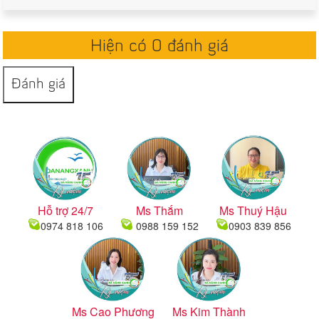
Hiện có 0 đánh giá
Đánh giá
Hỗ trợ 24/7
Ms Thắm
Ms Thuý Hậu
0974 818 106
0988 159 152
0903 839 856
Ms Cao Phương
Ms Kim Thành