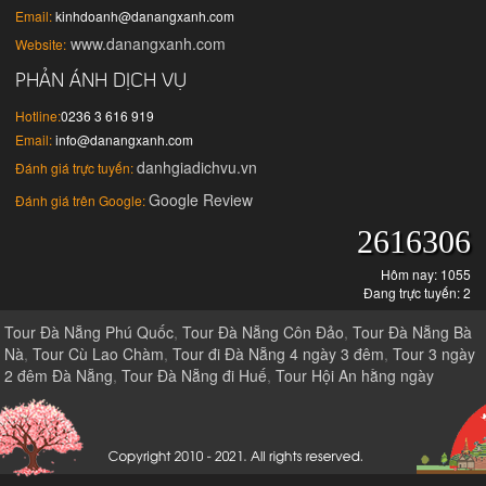
Email:
kinhdoanh@danangxanh.com
www.danangxanh.com
Website:
PHẢN ÁNH DỊCH VỤ
Hotline:
0236 3 616 919
Email:
info@danangxanh.com
danhgiadichvu.vn
Đánh giá trực tuyến:
Google Review
Đánh giá trên Google:
2616306
Hôm nay: 1055
Đang trực tuyến: 2
Tour Đà Nẵng Phú Quốc
,
Tour Đà Nẵng Côn Đảo
,
Tour Đà Nẵng Bà
Nà
,
Tour Cù Lao Chàm
,
Tour đi Đà Nẵng 4 ngày 3 đêm
,
Tour 3 ngày
2 đêm Đà Nẵng
,
Tour Đà Nẵng đi Huế
,
Tour Hội An hằng ngày