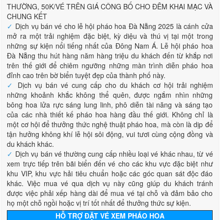
THƯỜNG, 50K/VÉ TRÊN GIÁ CÔNG BỐ CHO ĐÊM KHAI MẠC VÀ
CHUNG KẾT
✓
Dịch vụ bán vé cho lễ hội pháo hoa Đà Nẵng 2025 là cánh cửa
mở ra một trải nghiệm đặc biệt, kỳ diệu và thú vị tại một trong
những sự kiện nổi tiếng nhất của Đông Nam Á. Lễ hội pháo hoa
Đà Nẵng thu hút hàng năm hàng triệu du khách đến từ khắp nơi
trên thế giới để chiêm ngưỡng những màn trình diễn pháo hoa
đỉnh cao trên bờ biển tuyệt đẹp của thành phố này.
✓
Dịch vụ bán vé cung cấp cho du khách cơ hội trải nghiệm
những khoảnh khắc không thể quên, được ngắm nhìn những
bông hoa lửa rực sáng lung linh, phô diễn tài năng và sáng tạo
của các nhà thiết kế pháo hoa hàng đầu thế giới. Không chỉ là
một cơ hội để thưởng thức nghệ thuật pháo hoa, mà còn là dịp để
tận hưởng không khí lễ hội sôi động, vui tươi cùng cộng đồng và
du khách khác.
✓
Dịch vụ bán vé thường cung cấp nhiều loại vé khác nhau, từ vé
xem trực tiếp trên bãi biển đến vé cho các khu vực đặc biệt như
khu VIP, khu vực hải tiêu chuẩn hoặc các góc quan sát độc đáo
khác. Việc mua vé qua dịch vụ này cũng giúp du khách tránh
được việc phải xếp hàng dài để mua vé tại chỗ và đảm bảo cho
họ một chỗ ngồi hoặc vị trí tốt nhất để thưởng thức sự kiện.
HỖ TRỢ ĐẶT VÉ XEM PHÁO HOA