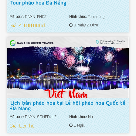
Tour pháo hoa Đà Nẵng
Mã tour:
DNXN-PH02
Hình thức:
Tour riêng
Giá: 4.100.000đ
3 Ngày 2 Đêm
Lịch bắn pháo hoa tại Lễ hội pháo hoa Quốc tế
Đà Nẵng
Mã tour:
DNXN-SCHEDULE
Hình thức:
No
Giá: Liên hệ
1 Ngày