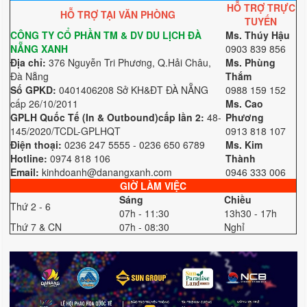
HỖ TRỢ TRỰC
HỖ TRỢ TẠI VĂN PHÒNG
TUYẾN
CÔNG TY CỔ PHẦN TM & DV DU LỊCH ĐÀ
Ms. Thúy Hậu
NẴNG XANH
0903 839 856
Địa chỉ:
376 Nguyễn Tri Phương, Q.Hải Châu,
Ms. Phùng
Đà Nẵng
Thắm
Số GPKD:
0401406208 Sở KH&ĐT ĐÀ NẴNG
0988 159 152
cấp 26/10/2011
Ms. Cao
GPLH Quốc Tế (In & Outbound)cấp lần 2:
48-
Phương
145/2020/TCDL-GPLHQT
0913 818 107
Điện thoại:
0236 247 5555 - 0236 650 6789
Ms. Kim
Hotline:
0974 818 106
Thành
Email:
kinhdoanh@danangxanh.com
0946 333 006
GIỜ LÀM VIỆC
Sáng
Chiều
Thứ 2 - 6
07h - 11:30
13h30 - 17h
Thứ 7 & CN
07h - 08:30
Nghỉ