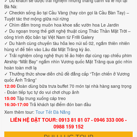
✓ Du khách sẽ được trải nghiệm những thắng cảnh và lễ hội tại
Bà Nà:
✓ Checkin sống ảo tại Cầu Vàng (hay còn gọi là Cầu Bàn Tay) –
Tuyệt tác thơ mộng giữa núi rừng
✓ Chìm đắm trong muôn hoa khoe sắc vườn hoa Le Jardin
✓ Du ngoạn trong thế giới nghệ thuật cùng Thác Thần Mặt Trời –
công trình độc bản tại Việt Nam từ Frilli Galery
✓ Du hành cùng chuyến tàu hỏa leo núi số 02, ngắm thiên nhiên
hùng vĩ để tiến vào Lâu đài Mặt Trăng kỳ ảo.
✓ Trải nghiệm công nghệ thực tế ảo hiện đại cùng rạp chiếu phim
Airship “Mắt Bay” ngắm nhìn Vương quốc Mặt Trăng qua góc nhìn
hoàn toàn mới lạ
✓ Thưởng thức show diễn chủ đề đẳng cấp “Trận chiến ở Vương
quốc Ánh Trăng”
12:00
Đoàn dùng bữa trưa buffet 70 món tại nhà hàng sang trọng
- Đoàn tiếp tục tự do vui chơi chụp ảnh
15:00
Tập trung xuống cáp treo
16:30-17:00
Trả khách tại điểm đón ban đầu
Xem thêm tour:
Tour Tết Đà Nẵng
LIÊN HỆ ĐẶT TOUR: 0913 81 81 07 - 0946 333 006 -
0988 159 152