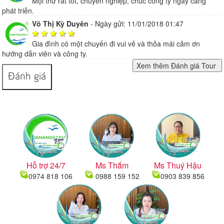
Mọi thứ rất tốt, chuyên nghiệp, chúc công ty ngày càng
phát triễn.
Võ Thị Kỳ Duyên
-
Ngày gửi: 11/01/2018 01:47
Gia đình có một chuyến đi vui vẻ và thỏa mái cảm ơn
hướng dẫn viên và công ty.
Đánh giá
Hỗ trợ 24/7
Ms Thắm
Ms Thuý Hậu
0974 818 106
0988 159 152
0903 839 856