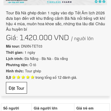
Tour Bà Nà ghép đoàn 1 ngày vào dịp Tết Âm lịch 2026
đưa bạn đến với khu thắng cảnh Bà Nà nổi tiếng với khí
hậu 4 mùa, muôn hoa khoe sắc, những tòa lâu đài Châu
Âu huyền bí
Giá:
1.420.000
VND
/ người lớn
Mã tour:
DNXN-TET03
Thời gian:
1 ngày
Lịch trình:
Đà Nẵng - Bà Nà - Đà nẵng
Phương tiện:
Ô tô
Hình thức:
Tour ghép
5,0
trong tổng số
12
đánh giá.
Đặt Tour
Số người
Giá người lớn
Giá trẻ em