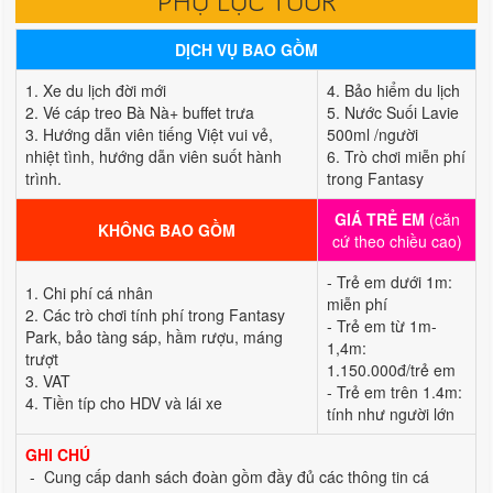
PHỤ LỤC TOUR
DỊCH VỤ BAO GỒM
1. Xe du lịch đời mới
4. Bảo hiểm du lịch
2. Vé cáp treo Bà Nà+ buffet trưa
5. Nước Suối Lavie
3. Hướng dẫn viên tiếng Việt vui vẻ,
500ml /người
nhiệt tình, hướng dẫn viên suốt hành
6. Trò chơi miễn phí
trình.
trong Fantasy
GIÁ TRẺ EM
(căn
KHÔNG BAO GỒM
cứ theo chiều cao)
- Trẻ em dưới 1m:
1. Chi phí cá nhân
miễn phí
2. Các trò chơi tính phí trong Fantasy
- Trẻ em từ 1m-
Park, bảo tàng sáp, hầm rượu, máng
1,4m:
trượt
1.150.000đ/trẻ em
3. VAT
- Trẻ em trên 1.4m:
4. Tiền típ cho HDV và lái xe
tính như người lớn
GHI CHÚ
- Cung cấp danh sách đoàn gồm đầy đủ các thông tin cá