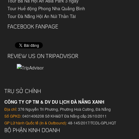
Tour Bà Nà Hội An Asia Park 3 ngày
Tour Huế động Phong Nha Quảng Bình
Tour Đà Nẵng Hội An Núi Thần Tài
FACEBOOK FANPAGE
REVIEW US ON TRIPADVISOR
TRỤ SỞ CHÍNH
CÔNG TY CP TM & DV DU LỊCH ĐÀ NẴNG XANH
Địa chỉ:
376 Nguyễn Tri Phương, Phường Hoà Cường, Đà Nẵng
Số GPKD:
0401406208 Sở KH&ĐT Đà Nẵng cấp 26/10/2011
GP Lữ hành Quốc tế (In & Outbound):
48-145/2017/TCDL-GPLHQT
BỘ PHẬN KINH DOANH