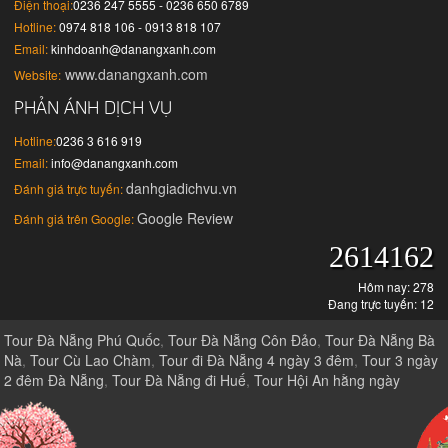
Điện thoại:
0236 247 5555 - 0236 650 6789
Hotline:
0974 818 106 - 0913 818 107
Email:
kinhdoanh@danangxanh.com
www.danangxanh.com
Website:
PHẢN ÁNH DỊCH VỤ
Hotline:
0236 3 616 919
Email:
info@danangxanh.com
danhgiadichvu.vn
Đánh giá trực tuyến:
Google Review
Đánh giá trên Google:
2614162
Hôm nay: 278
Đang trực tuyến: 12
Tour Đà Nẵng Phú Quốc
,
Tour Đà Nẵng Côn Đảo
,
Tour Đà Nẵng Bà
Nà
,
Tour Cù Lao Chàm
,
Tour đi Đà Nẵng 4 ngày 3 đêm
,
Tour 3 ngày
2 đêm Đà Nẵng
,
Tour Đà Nẵng đi Huế
,
Tour Hội An hằng ngày