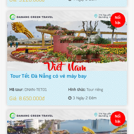
Giá: 5.220.000đ
Nổi
bật
Tour Tết Đà Nẵng có vé máy bay
Mã tour:
DNXN-TET01
Hình thức:
Tour riêng
Giá: 8.650.000đ
3 Ngày 2 Đêm
Nổi
bật