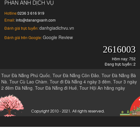
PHẢN ÁNH DỊCH VỤ
Hotline:
0236 3 616 919
Email:
info@danangxanh.com
danhgiadichvu.vn
Đánh giá trực tuyến:
Google Review
Đánh giá trên Google:
2616003
Hôm nay: 752
Đang trực tuyến: 2
Tour Đà Nẵng Phú Quốc
,
Tour Đà Nẵng Côn Đảo
,
Tour Đà Nẵng Bà
Nà
,
Tour Cù Lao Chàm
,
Tour đi Đà Nẵng 4 ngày 3 đêm
,
Tour 3 ngày
2 đêm Đà Nẵng
,
Tour Đà Nẵng đi Huế
,
Tour Hội An hằng ngày