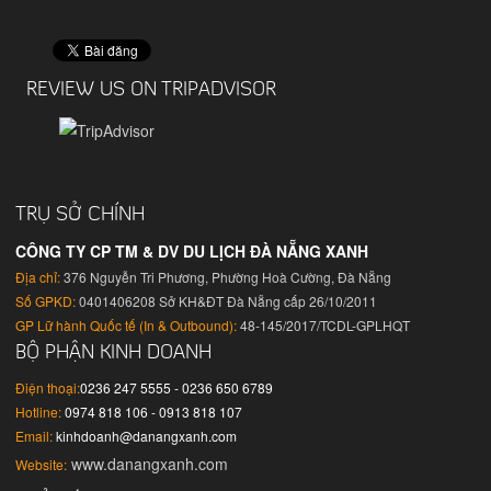
REVIEW US ON TRIPADVISOR
TRỤ SỞ CHÍNH
CÔNG TY CP TM & DV DU LỊCH ĐÀ NẴNG XANH
Địa chỉ:
376 Nguyễn Tri Phương, Phường Hoà Cường, Đà Nẵng
Số GPKD:
0401406208 Sở KH&ĐT Đà Nẵng cấp 26/10/2011
GP Lữ hành Quốc tế (In & Outbound):
48-145/2017/TCDL-GPLHQT
BỘ PHẬN KINH DOANH
Điện thoại:
0236 247 5555 - 0236 650 6789
Hotline:
0974 818 106 - 0913 818 107
Email:
kinhdoanh@danangxanh.com
www.danangxanh.com
Website: