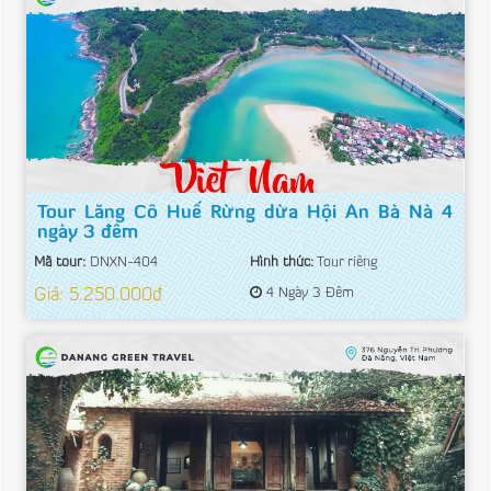
Tour Lăng Cô Huế Rừng dừa Hội An Bà Nà 4
ngày 3 đêm
Mã tour:
DNXN-404
Hình thức:
Tour riêng
Giá: 5.250.000đ
4 Ngày 3 Đêm