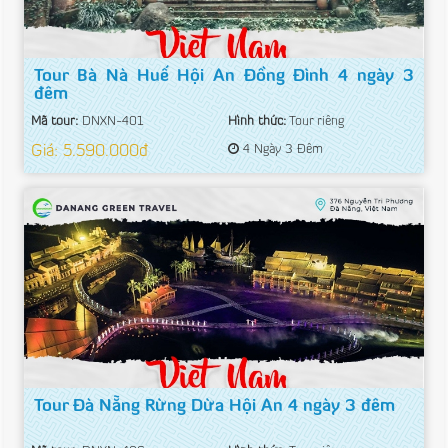
Tour Bà Nà Huế Hội An Đồng Đình 4 ngày 3
đêm
Mã tour:
DNXN-401
Hình thức:
Tour riêng
Giá: 5.590.000đ
4 Ngày 3 Đêm
Tour Đà Nẵng Rừng Dừa Hội An 4 ngày 3 đêm