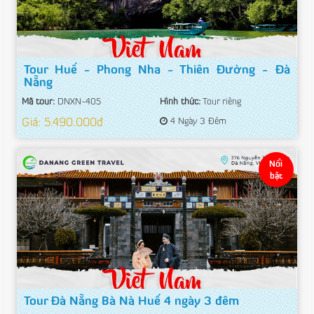
Tour Huế - Phong Nha - Thiên Đường - Đà
Nẵng
Mã tour:
DNXN-405
Hình thức:
Tour riêng
Giá: 5.490.000đ
4 Ngày 3 Đêm
Nổi
bật
Tour Đà Nẵng Bà Nà Huế 4 ngày 3 đêm