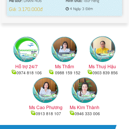
Mã tour:
DNXN-406
Hình thức:
Tour riêng
Giá: 3.170.000đ
4 Ngày 3 Đêm
Hỗ trợ 24/7
Ms Thắm
Ms Thuý Hậu
0974 818 106
0988 159 152
0903 839 856
Ms Cao Phương
Ms Kim Thành
0913 818 107
0946 333 006