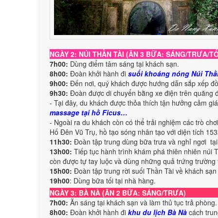
NGÀY 2: NÚI THẦN TÀI (ĂN 3 BỮA: SÁNG/TRƯA/TỐ
7h00:
Dùng điểm tâm sáng tại khách sạn.
8h00:
Đoàn khởi hành đi
suối khoáng nóng Núi Thần
9h00:
Đến nơi, quý khách được hướng dẫn sắp xếp đồ 
9h30:
Đoàn được di chuyển bằng xe điện trên quãng đư
- Tại đây, du khách được thỏa thích tận hưởng cảm giá
massage tại hồ Ficus…
- Ngoài ra du khách còn có thể trải nghiệm các trò ch
Hố Đên Vũ Trụ, hồ tạo sóng nhân tạo với diện tích 153
11h30:
Đoàn tập trung dùng bữa trưa và nghỉ ngơi tại
13h00:
Tiếp tục hành trình khám phá thiên nhiên núi 
còn được tự tay luộc và dùng những quả trứng trường 
15h00:
Đoàn tập trung rời suối Thần Tài về khách sạn
19h00
: Dùng bữa tối tại nhà hàng.
NGÀY 3: BÀ NÀ (ĂN 2 BỮA: SÁNG/TRƯA)
7h00:
Ăn sáng tại khách sạn và làm thủ tục trả phòng.
8h00:
Đoàn khởi hành đi
khu du lịch Bà Nà
cách tru