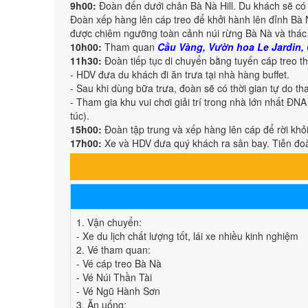
9h00:
Đoàn đến dưới chân Bà Nà Hill. Du khách sẽ có 
Đoàn xếp hàng lên cáp treo để khởi hành lên đỉnh Bà Nà
được chiêm ngưỡng toàn cảnh núi rừng Bà Nà và thác T
10h00:
Tham quan
Cầu Vàng, Vườn hoa Le Jardin,
11h30:
Đoàn tiếp tục di chuyển bằng tuyến cáp treo th
- HDV đưa du khách đi ăn trưa tại nhà hàng buffet.
- Sau khi dùng bữa trưa, đoàn sẽ có thời gian tự do t
- Tham gia khu vui chơi giải trí trong nhà lớn nhất ĐN
túc).
15h00:
Đoàn tập trung và xếp hàng lên cáp để rời khỏ
17h00:
Xe và HDV đưa quý khách ra sân bay. Tiễn đoà
1. Vận chuyển:
- Xe du lịch chất lượng tốt, lái xe nhiều kinh nghiệm
2. Vé tham quan:
- Vé cáp treo Bà Nà
- Vé Núi Thần Tài
- Vé Ngũ Hành Sơn
3. Ăn uống: