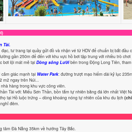
I)
 Tài.
đạc, tư trang tại quầy gửi đồ và nhận vé từ HDV để chuẩn bị bắt đầu
ờng gần 250m để đến với khu vực hồ bơi tập trung với nhiều trò chơi 
c bơi lội mát mẻ tại
Dòng sông Lười
bên trong Động Long Tiên, tham
ơi cảm giác mạnh tại
Water Park
: đường trượt mạo hiểm dài kỷ lục 235m
2 m2 ngay trên Núi...
 nhà hàng trong khu vực công viên.
Thần Tài với: Miếu Sơn Thần, bồn tắm tự nhiên bằng đá lớn nhất Việt 
thọ tại Hồ luộc trứng – dòng khoáng nóng tự nhiên của khu du lịch
(chi
 nghỉ đêm.
ng tâm Đà Nẵng 35km về hướng Tây Bắc.