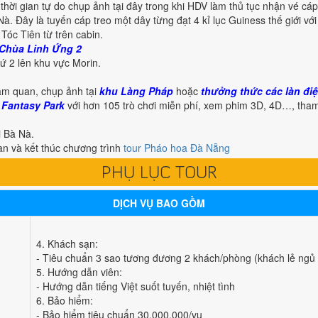
thời gian tự do chụp ảnh tại đây trong khi HDV làm thủ tục nhận vé cáp
. Đây là tuyến cáp treo một dây từng đạt 4 kỉ lục Guiness thế giới với
óc Tiên từ trên cabin.
 Chùa Linh Ứng 2
ứ 2 lên khu vực Morin.
ham quan, chụp ảnh tại
khu Làng Pháp
hoặc
thưởng thức các làn điệ
A
Fantasy Park
với hơn 105 trò chơi miễn phí, xem phim 3D, 4D…, tham
i Bà Nà.
n và kết thúc chương trình
tour Pháo hoa Đà Nẵng
PHỤ LỤC TOUR
DỊCH VỤ BAO GỒM
4. Khách sạn:
- Tiêu chuẩn 3 sao tương đương 2 khách/phòng (khách lẻ ngủ 
5. Hướng dẫn viên:
- Hướng dẫn tiếng Việt suốt tuyến, nhiệt tình
6. Bảo hiểm:
- Bảo hiểm tiêu chuẩn 30.000.000/vụ