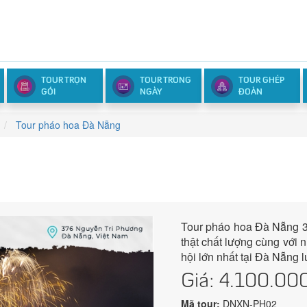
TOUR TRỌN
TOUR TRONG
TOUR GHÉP
GÓI
NGÀY
ĐOÀN
Tour pháo hoa Đà Nẵng
Tour pháo hoa Đà Nẵng 3
thật chất lượng cùng với n
hội lớn nhất tại Đà Nẵng l
Giá:
4.100.00
Mã tour:
DNXN-PH02