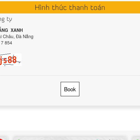
Hình thức thanh toán
ng ty
NẴNG XANH
ải Châu, Đà Nẵng
17 854
Book