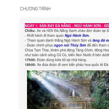
CHƯƠNG TRÌNH
NGÀY 1: SÂN BAY ĐÀ NẴNG - NGŨ HÀNH SƠN - XE
Chiều:
Xe và HDV Đà Nẵng Xanh chào đón đoàn tại S
- Khởi hành đi tham quan
Ngũ Hành Sơn.
- Tham quan danh thắng Ngũ Hành Sơn và
làng đá 
- Đoàn chinh phục
ngọn núi Thủy Sơn
để đến tham q
Chùa Tam Thai, khám phá động Tàng Chơn, động Hoa 
như toàn cảnh sông Cổ Cò, biển Non Nước ở bên dưới
17h00:
Đoàn dùng bữa tối tại nhà hàng.
18h00:
Xe đưa đoàn đi xem bắn pháo hoa quốc tế Đà