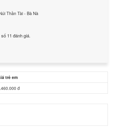
Núi Thần Tài - Bà Nà
g số
11
đánh giá.
iá trẻ em
.460.000 đ