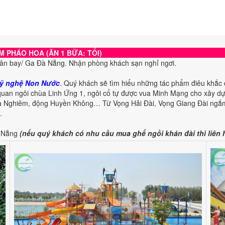
M PHÁO HOA (ĂN 1 BỮA: TỐI)
ân bay/ Ga Đà Nẵng. Nhận phòng khách sạn nghỉ ngơi.
mỹ nghệ Non Nước
. Quý khách sẽ tìm hiểu những tác phẩm điêu khắc
uan ngôi chùa Linh Ứng 1, ngôi cổ tự được vua Minh Mạng cho xây dự
Nghiêm, động Huyền Không… Từ Vọng Hải Đài, Vọng Giang Đài ngắm n
.
 Nẵng
(nếu quý khách có nhu cầu mua ghế ngồi khán đài thì liên h