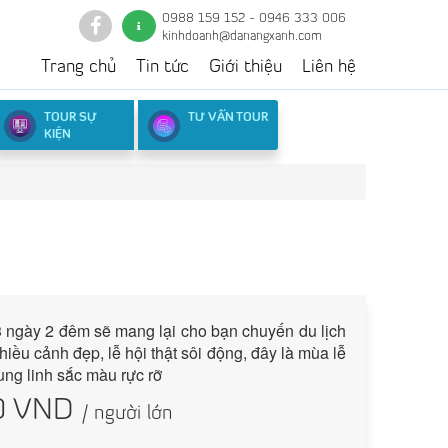
0988 159 152 - 0946 333 006
kinhdoanh@danangxanh.com
Trang chủ
Tin tức
Giới thiệu
Liên hệ
TOUR SỰ
TƯ VẤN TOUR
KIỆN
 ngày 2 đêm sẽ mang lại cho bạn chuyến du lịch
hiều cảnh đẹp, lễ hội thật sôi động, đây là mùa lễ
ung linh sắc màu rực rỡ
0
VND
/ người lớn