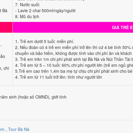
7. Nước suối:
t Bà
- Lavie 2 chai 500ml/ngày/người
8. Mũ du lịch
GIÁ TRẺ 
1. Trẻ em dưới 5 tuổi: miễn phí.
..
2. Nếu đoàn có 4 trẻ em miễn phí trở lên thì cứ 4 bé tính 50% c
chuyển và bảo hiểm, không được tính vào chi phí ăn và khách 
bảo
3. Trẻ em trên 1m chi phí phát sinh tại Bà Nà và Núi Thần Tài 
4. Trẻ em từ 5 – 10 tuổi: 60% chi phí người lớn (trẻ em ngủ gh
, chi
5.Trẻ em cao trên 1,4m ba mẹ tự chịu chi phí phát sinh cho bé
4. Trẻ em từ 11 tuổi trở lên: tính như người lớn
năm sinh (hoặc số CMND), giới tính
đêm
,
Tour Bà Nà