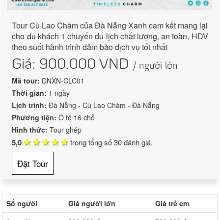
Tour Cù Lao Chàm của Đà Nẵng Xanh cam kết mang lại
cho du khách 1 chuyến du lịch chất lượng, an toàn, HDV
theo suốt hành trình đảm bảo dịch vụ tốt nhất
Giá:
900.000
VND
/ người lớn
Mã tour:
DNXN-CLC01
Thời gian:
1 ngày
Lịch trình:
Đà Nẵng - Cù Lao Chàm - Đà Nẵng
Phương tiện:
Ô tô 16 chỗ
Hình thức:
Tour ghép
5,0
trong tổng số
30
đánh giá.
Đặt Tour
Số người
Giá người lớn
Giá trẻ em