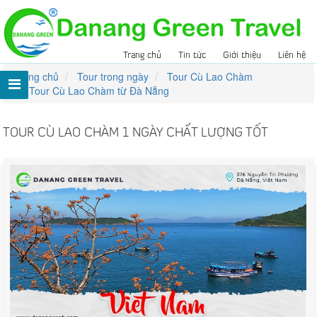
Trang chủ
Tin tức
Giới thiệu
Liên hệ
Trang chủ
Tour trong ngày
Tour Cù Lao Chàm
Tour Cù Lao Chàm từ Đà Nẵng
TOUR CÙ LAO CHÀM 1 NGÀY CHẤT LƯỢNG TỐT