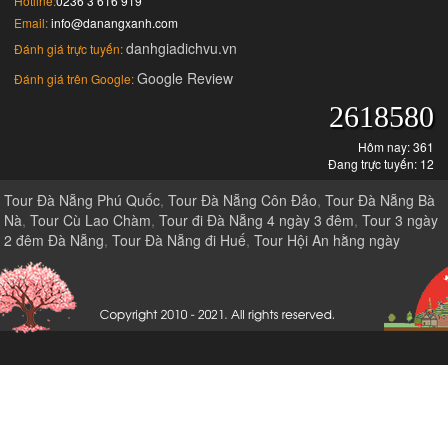
Hotline:
0236 3 616 919
Email:
info@danangxanh.com
danhgiadichvu.vn
Đánh giá trực tuyến:
Google Review
Đánh giá trên Google:
2618580
Hôm nay: 361
Đang trực tuyến: 12
Tour Đà Nẵng Phú Quốc
,
Tour Đà Nẵng Côn Đảo
,
Tour Đà Nẵng Bà
Nà
,
Tour Cù Lao Chàm
,
Tour đi Đà Nẵng 4 ngày 3 đêm
,
Tour 3 ngày
2 đêm Đà Nẵng
,
Tour Đà Nẵng đi Huế
,
Tour Hội An hằng ngày