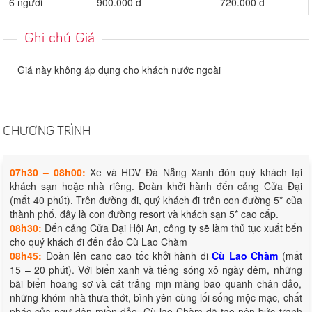
6 người
900.000 đ
720.000 đ
Ghi chú Giá
Giá này không áp dụng cho khách nước ngoài
CHƯƠNG TRÌNH
07h30 – 08h00:
Xe và HDV Đà Nẵng Xanh đón quý khách tại
khách sạn hoặc nhà riêng. Đoàn khởi hành đến cảng Cửa Đại
(mất 40 phút). Trên đường đi, quý khách đi trên con đường 5* của
thành phố, đây là con đường resort và khách sạn 5* cao cấp.
08h30:
Đến cảng Cửa Đại Hội An, công ty sẽ làm thủ tục xuất bến
cho quý khách đi đến đảo Cù Lao Chàm
08h45:
Đoàn lên cano cao tốc khởi hành đi
Cù Lao Chàm
(mất
15 – 20 phút). Với biển xanh và tiếng sóng xô ngày đêm, những
bãi biển hoang sơ và cát trắng mịn màng bao quanh chân đảo,
những khóm nhà thưa thớt, bình yên cùng lối sống mộc mạc, chất
phác của ngư dân miền đảo, Cù lao Chàm đã tạo nên bức tranh