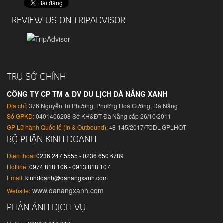
REVIEW US ON TRIPADVISOR
TRỤ SỞ CHÍNH
CÔNG TY CP TM & DV DU LỊCH ĐÀ NẴNG XANH
Địa chỉ:
376 Nguyễn Tri Phương, Phường Hoà Cường, Đà Nẵng
Số GPKD:
0401406208 Sở KH&ĐT Đà Nẵng cấp 26/10/2011
GP Lữ hành Quốc tế (In & Outbound):
48-145/2017/TCDL-GPLHQT
BỘ PHẬN KINH DOANH
Điện thoại:
0236 247 5555 - 0236 650 6789
Hotline:
0974 818 106 - 0913 818 107
Email:
kinhdoanh@danangxanh.com
www.danangxanh.com
Website:
PHẢN ÁNH DỊCH VỤ