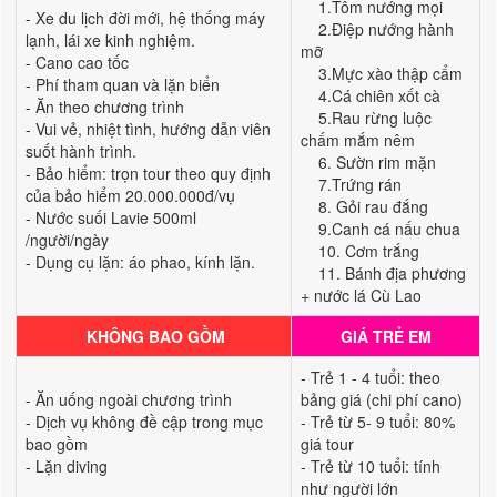
1.Tôm nướng mọi
- Xe du lịch đời mới, hệ thống máy
2.Điệp nướng hành
lạnh, lái xe kinh nghiệm.
mỡ
- Cano cao tốc
3.Mực xào thập cẩm
- Phí tham quan và lặn biển
4.Cá chiên xốt cà
- Ăn theo chương trình
5.Rau rừng luộc
- Vui vẻ, nhiệt tình, hướng dẫn viên
chấm mắm nêm
suốt hành trình.
6. Sườn rim mặn
- Bảo hiểm: trọn tour theo quy định
7.Trứng rán
của bảo hiểm 20.000.000đ/vụ
8. Gỏi rau đắng
- Nước suối Lavie 500ml
9.Canh cá nấu chua
/người/ngày
10. Cơm trắng
- Dụng cụ lặn: áo phao, kính lặn.
11. Bánh địa phương
+ nước lá Cù Lao
KHÔNG BAO GỒM
GIÁ TRẺ EM
- Trẻ 1 - 4 tuổi: theo
- Ăn uống ngoài chương trình
bảng giá (chi phí cano)
- Dịch vụ không đề cập trong mục
- Trẻ từ 5- 9 tuổi: 80%
bao gồm
giá tour
- Lặn diving
- Trẻ từ 10 tuổi: tính
như người lớn