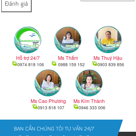
Đánh giá
Hỗ trợ 24/7
Ms Thắm
Ms Thuý Hậu
0974 818 106
0988 159 152
0903 839 856
Ms Cao Phương
Ms Kim Thành
0913 818 107
0946 333 006
BẠN CẦN CHÚNG TÔI TƯ VẤN 24/7