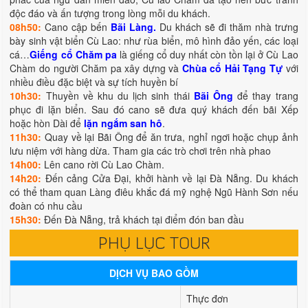
độc đáo và ấn tượng trong lòng mỗi du khách.
08h50:
Cano cập bến
Bãi Làng.
Du khách sẽ đi thăm nhà trưng
bày sinh vật biển Cù Lao: như rùa biển, mô hình đảo yến, các loại
cá…
Giếng cổ Chăm pa
là giếng cổ duy nhất còn tồn lại ở Cù Lao
Chàm do người Chăm pa xây dựng và
Chùa cổ Hải Tạng Tự
với
nhiều điều đặc biệt và sự tích huyền bí
10h30:
Thuyền về khu du lịch sinh thái
Bãi Ông
để thay trang
phục đi lặn biển. Sau đó cano sẽ đưa quý khách đến bãi Xếp
hoặc hòn Dài để
lặn ngắm san hô
.
11h30:
Quay về lại Bãi Ông để ăn trưa, nghỉ ngơi hoặc chụp ảnh
lưu niệm với hàng dừa. Tham gia các trò chơi trên nhà phao
14h00:
Lên cano rời Cù Lao Chàm.
14h20:
Đến cảng Cửa Đại, khởi hành về lại Đà Nẵng. Du khách
có thể tham quan Làng điêu khắc đá mỹ nghệ Ngũ Hành Sơn nếu
đoàn có nhu cầu
15h30:
Đến Đà Nẵng, trả khách tại điểm đón ban đầu
PHỤ LỤC TOUR
DỊCH VỤ BAO GỒM
Thực đơn