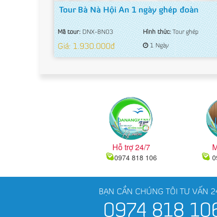
Tour Bà Nà Hội An 1 ngày ghép đoàn
Mã tour:
DNX-BN03
Hình thức:
Tour ghép
Giá: 1.930.000đ
1 Ngày
Hỗ trợ 24/7
M
0974 818 106
0
BẠN CẦN CHÚNG TÔI TƯ VẤN 2
0974 818 10