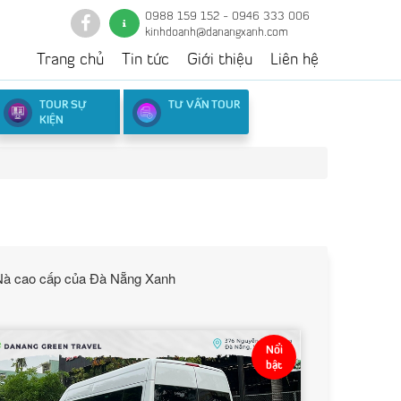
0988 159 152 - 0946 333 006
kinhdoanh@danangxanh.com
Trang chủ
Tin tức
Giới thiệu
Liên hệ
TOUR SỰ
TƯ VẤN TOUR
KIỆN
 Nà cao cấp của Đà Nẵng Xanh
Nổi
bật