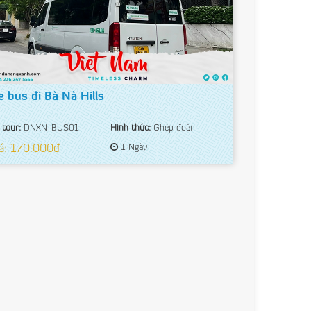
e bus đi Bà Nà Hills
 tour:
DNXN-BUS01
Hình thức:
Ghép đoàn
á: 170.000đ
1 Ngày