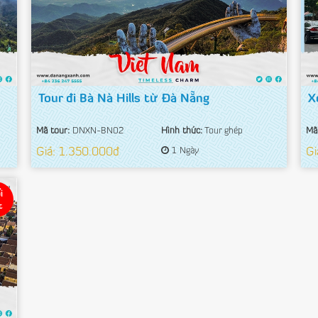
Tour đi Bà Nà Hills từ Đà Nẵng
X
Mã tour:
DNXN-BN02
Hình thức:
Tour ghép
Mã
Giá: 1.350.000đ
1 Ngày
Gi
i
t