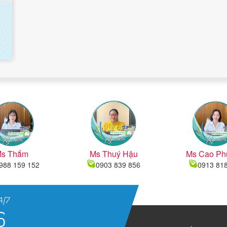
s Thắm
Ms Thuý Hậu
Ms Cao Ph
988 159 152
0903 839 856
0913 81
4/7
6