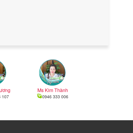
ương
Ms Kim Thành
8 107
0946 333 006