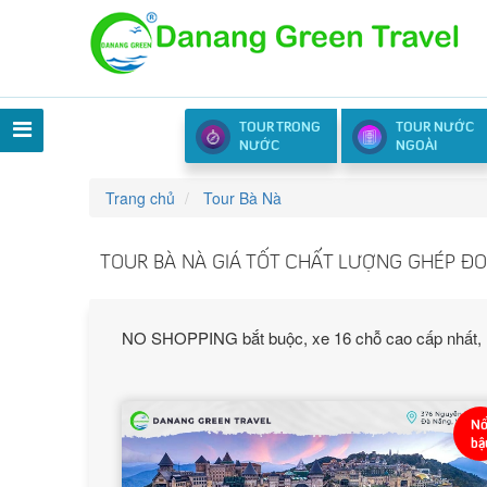
TOUR TRONG
TOUR NƯỚC
NƯỚC
NGOÀI
Trang chủ
Tour Bà Nà
TOUR BÀ NÀ GIÁ TỐT CHẤT LƯỢNG GHÉP Đ
NO SHOPPING bắt buộc, xe 16 chỗ cao cấp nhất, HD
Nổ
bậ