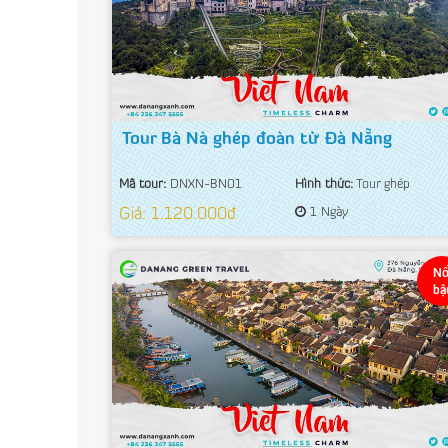
Tour Bà Nà ghép đoàn từ Đà Nẵng
Mã tour:
DNXN-BN01
Hình thức:
Tour ghép
Giá: 1.120.000đ
1 Ngày
Nổ
bậ