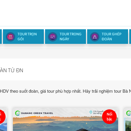
TOUR TRỌN
TOUR TRONG
TOUR GHÉP
GÓI
NGÀY
ĐOÀN
OÀN TỪ ĐN
V theo suốt đoàn, giá tour phù hợp nhất. Hãy trải nghiệm tour Bà
i
Nổi
t
bật