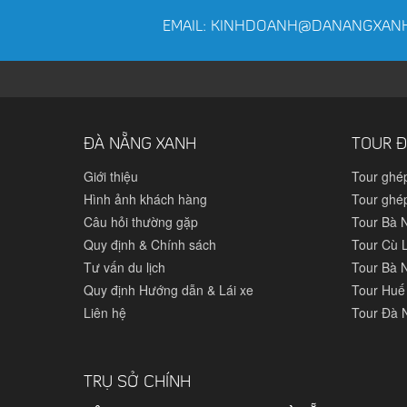
EMAIL: KINHDOANH@DANANGXAN
ĐÀ NẴNG XANH
TOUR Đ
Giới thiệu
Tour ghé
Hình ảnh khách hàng
Tour ghé
Câu hỏi thường gặp
Tour Bà 
Quy định & Chính sách
Tour Cù 
Tư vấn du lịch
Tour Bà N
Quy định Hướng dẫn & Lái xe
Tour Huế
Liên hệ
Tour Đà 
TRỤ SỞ CHÍNH