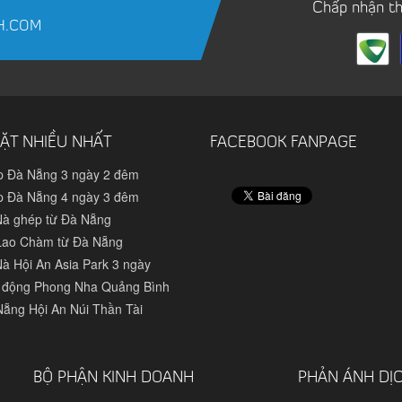
Chấp nhận t
H.COM
ẶT NHIỀU NHẤT
FACEBOOK FANPAGE
p Đà Nẵng 3 ngày 2 đêm
p Đà Nẵng 4 ngày 3 đêm
Nà ghép từ Đà Nẵng
Lao Chàm từ Đà Nẵng
à Hội An Asia Park 3 ngày
 động Phong Nha Quảng Bình
Nẵng Hội An Núi Thần Tài
BỘ PHẬN KINH DOANH
PHẢN ÁNH DỊ