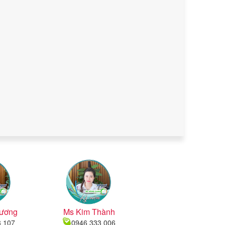
ương
Ms Kim Thành
8 107
0946 333 006