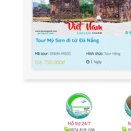
Tour Mỹ Sơn đi từ Đà Nẵng
Mã tour:
DNXN-MS01
Hình thức:
Tour riêng
Giá: 750.000đ
1 Ngày
Hỗ trợ 24/7
M
0974 818 106
0