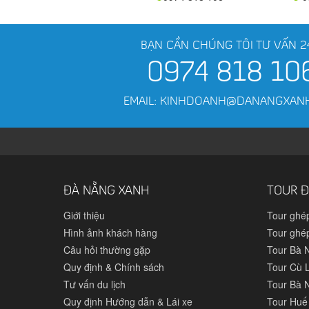
BẠN CẦN CHÚNG TÔI TƯ VẤN 2
0974 818 10
EMAIL: KINHDOANH@DANANGXAN
ĐÀ NẴNG XANH
TOUR Đ
Giới thiệu
Tour ghé
Hình ảnh khách hàng
Tour ghé
Câu hỏi thường gặp
Tour Bà 
Quy định & Chính sách
Tour Cù 
Tư vấn du lịch
Tour Bà N
Quy định Hướng dẫn & Lái xe
Tour Huế