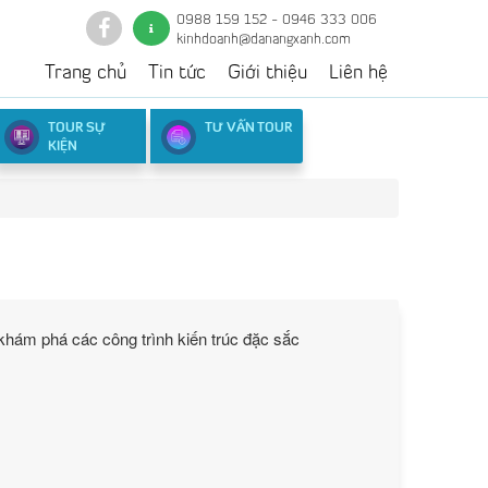
0988 159 152 - 0946 333 006
kinhdoanh@danangxanh.com
Trang chủ
Tin tức
Giới thiệu
Liên hệ
TOUR SỰ
TƯ VẤN TOUR
KIỆN
hám phá các công trình kiến trúc đặc sắc