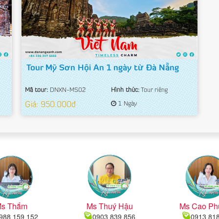
Tour Mỹ Sơn Hội An 1 ngày từ Đà Nẵng
Mã tour:
DNXN-MS02
Hình thức:
Tour riêng
Giá: 950.000đ
1 Ngày
s Thắm
Ms Thuý Hậu
Ms Cao Ph
988 159 152
0903 839 856
0913 81