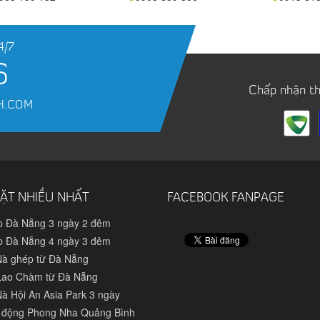
4/7
6
Chấp nhận t
H.COM
ẶT NHIỀU NHẤT
FACEBOOK FANPAGE
p Đà Nẵng 3 ngày 2 đêm
p Đà Nẵng 4 ngày 3 đêm
Nà ghép từ Đà Nẵng
Lao Chàm từ Đà Nẵng
à Hội An Asia Park 3 ngày
 động Phong Nha Quảng Bình