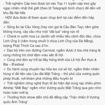
- Trải nghiệm Cáp treo được lọt vào Top 11 tuyến cáp treo gây
ngạc nhiên nhất thế giới (theo tờ Telegraph bình chọn) để đến với
khu Bà Nà hills
- HDV đưa đoàn đi tham quan chụp ảnh tại các điểm đến hấp
dẫn:
✓ Sống ảo tại Cầu Vàng (hay còn gọi là Cầu Bàn Tay) nằm giữa
không trung, cây cầu như một "dải lụa" vàng rực rỡ
✓ Check in vườn hoa Le Jardin với nhiều tiểu cảnh độc đáo, chùa
Linh Ứng 2 (nằm trong chuỗi 3 chùa Linh Ứng của Đà Nẵng),
tượng Phật Thích Ca cao 27m.
✓ Dạo bộ trên con đường Carnival, ngắm được 2 tòa nhà tráng lệ
cùng những trò chơi đậm màu sắc lễ hội
✓ Cùng chờ đón sự trở lại đầy hứng khởi của Lễ hội Ẩm thực &
Bia – B’estival
✓ Du hành cùng chuyến tàu hỏa leo núi số 02, ngắm thiên nhiên
hùng vĩ để tiến vào Lâu đài Mặt Trăng – thủ phủ của vương quốc
phép thuật, nơi khám phá những điều huyền bí
✓ Trải nghiệm công nghệ thực tế ảo hiện đại cùng rạp chiếu phim
Airship “Mắt Bay” ngắm nhìn Vương quốc Mặt Trăng qua góc nhìn
hoàn toàn mới lạ
✓ Thưởng thức show diễn chủ đề đẳng cấp “Trận chiến ở Vương
quốc Ánh Trăng”