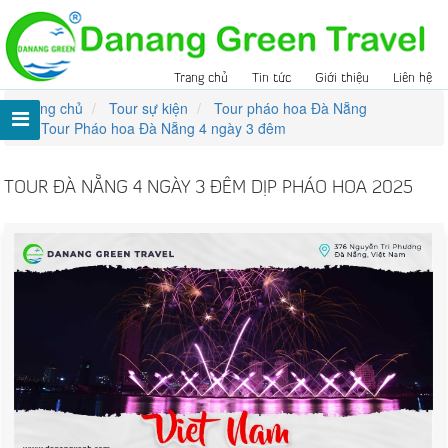
Trang chủ
Tin tức
Giới thiệu
Liên hệ
Trang chủ
Tour sự kiện
Tour pháo hoa Đà Nẵng
Tour Pháo hoa Đà Nẵng 4 ngày 3 đêm
TOUR ĐÀ NẴNG 4 NGÀY 3 ĐÊM DỊP PHÁO HOA 2025