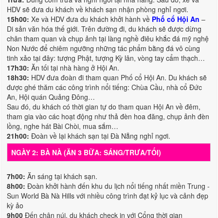
HDV sẽ đưa du khách về khách sạn nhận phòng nghỉ ngơi.
15h00:
Xe và HDV đưa du khách khởi hành về
Phố cổ Hội An
–
Di sản văn hóa thế giới. Trên đường đi, du khách sẽ được dừng
chân tham quan và chụp ảnh tại làng nghề điêu khắc đá mỹ nghệ
Non Nước để chiêm ngưỡng những tác phẩm bằng đá vô cùng
tinh xảo tại đây: tượng Phật, tượng Kỳ lân, vòng tay cẩm thạch…
17h30:
Ăn tối tại nhà hàng ở Hội An.
18h30:
HDV đưa đoàn đi tham quan Phố cổ Hội An. Du khách sẽ
được ghé thăm các công trình nổi tiếng: Chùa Cầu, nhà cổ Đức
An, Hội quán Quảng Đông…
Sau đó, du khách có thời gian tự do tham quan Hội An về đêm,
tham gia vào các hoạt động như thả đèn hoa đăng, chụp ảnh đèn
lồng, nghe hát Bài Chòi, mua sắm…
21h00:
Đoàn về lại khách sạn tại Đà Nẵng nghỉ ngơi.
NGÀY 2: BÀ NÀ (ĂN 3 BỮA: SÁNG/TRƯA/TỐI)
7h00:
Ăn sáng tại khách sạn.
8h00:
Đoàn khởi hành đến khu du lịch nổi tiếng nhất miền Trung -
Sun World Bà Nà Hills với nhiều công trình đạt kỷ lục và cảnh đẹp
kỳ ảo
9h00
Đến chân núi, du khách check in với Cổng thời gian