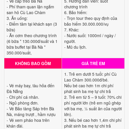
- Vé cáp treo Bà Nà
5. Hướng dẫn viên: suốt
- Phí tham quan lặn ngắm
chương trình
san hô Cù Lao Chàm
6. Bảo hiểm:
3. Ăn uống:
- Trọn tour theo quy định của
- Điểm tâm tại khách sạn (3
bảo hiểm 30.000.000/vụ
bữa)
7. Khác:
- Ăn cơm theo chương trình
- Nước suối: 1000ml / ngày /
(6 bữa * 130.000đ/suất và 1
người.
bữa buffet tại Bà Nà *
- Mũ du lịch.
350.000/suất,
KHÔNG BAO GỒM
GIÁ TRẺ EM
1. Trẻ em dưới 5 tuổi: phí Cù
Lao Chàm 300.000đ/bé.
- Vé máy bay, tàu hỏa đến
Nếu bé cao hơn 1m chi phí
Đà Nẵng
phát sinh ba mẹ tự chi trả
- Chi phí cá nhân.
2. Trẻ em từ 5 – 9 tuổi: 70% chi
- Ngủ phòng đơn.
phí người lớn (trẻ em ngủ ghép
- Vé Bảo tàng Sáp trên Bà
với ba mẹ, ½ suất ăn của người
Nà, máng trượt , hầm rượu
lớn).
- Vé xem pháo hoa trên
3. Nếu bé cao hơn 1,4m chi phí
khán đài.
phát sinh ba mẹ tự chi trả