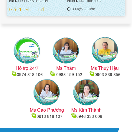
Mã tour:
DNXN-GD304
Hình thức:
Tour riêng
Giá: 4.090.000đ
3 Ngày 2 Đêm
Hỗ trợ 24/7
Ms Thắm
Ms Thuý Hậu
0974 818 106
0988 159 152
0903 839 856
Ms Cao Phương
Ms Kim Thành
0913 818 107
0946 333 006