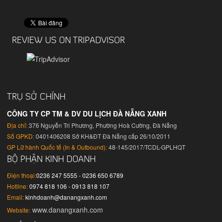
REVIEW US ON TRIPADVISOR
TRỤ SỞ CHÍNH
CÔNG TY CP TM & DV DU LỊCH ĐÀ NẴNG XANH
Địa chỉ:
376 Nguyễn Tri Phương, Phường Hoà Cường, Đà Nẵng
Số GPKD:
0401406208 Sở KH&ĐT Đà Nẵng cấp 26/10/2011
GP Lữ hành Quốc tế (In & Outbound):
48-145/2017/TCDL-GPLHQT
BỘ PHẬN KINH DOANH
Điện thoại:
0236 247 5555 - 0236 650 6789
Hotline:
0974 818 106 - 0913 818 107
Email:
kinhdoanh@danangxanh.com
www.danangxanh.com
Website: