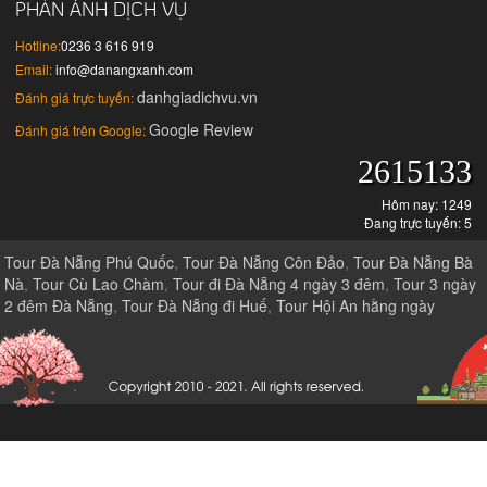
PHẢN ÁNH DỊCH VỤ
Hotline:
0236 3 616 919
Email:
info@danangxanh.com
danhgiadichvu.vn
Đánh giá trực tuyến:
Google Review
Đánh giá trên Google:
2615133
Hôm nay: 1249
Đang trực tuyến: 5
Tour Đà Nẵng Phú Quốc
,
Tour Đà Nẵng Côn Đảo
,
Tour Đà Nẵng Bà
Nà
,
Tour Cù Lao Chàm
,
Tour đi Đà Nẵng 4 ngày 3 đêm
,
Tour 3 ngày
2 đêm Đà Nẵng
,
Tour Đà Nẵng đi Huế
,
Tour Hội An hằng ngày