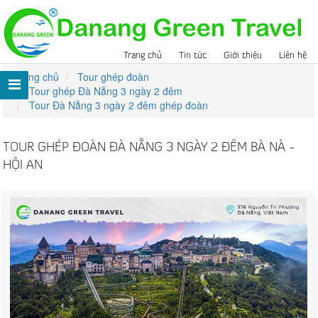
Trang chủ
Tin tức
Giới thiệu
Liên hệ
Trang chủ
Tour ghép đoàn
Tour ghép Đà Nẵng 3 ngày 2 đêm
Tour Đà Nẵng 3 ngày 2 đêm ghép đoàn
TOUR GHÉP ĐOÀN ĐÀ NẴNG 3 NGÀY 2 ĐÊM BÀ NÀ -
HỘI AN