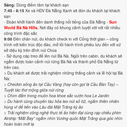
Sáng:
Dùng điểm tâm tại khách sạn
7:45 - 8:15
Xe và HDV Đà Nẵng Xanh sẽ đón du khách tại khách
sạn
- Đoàn khởi hành đến danh thắng nổi tiếng của Đà Nẵng -
Sun
World Bà Nà Hills
.
Nơi đây có khung cảnh tuyệt vời với rất nhiều
công trình đặc sắc
9:00
Đến chân núi, du khách check in với Cổng thời gian – công
trình với kiến trúc độc đáo, mở lối hành trình phiêu lưu đến với xứ
sở diệu kỳ trên đỉnh núi Chúa
- Sử dụng cáp treo để lên núi Bà Nà. Ngồi trên cabin, du khách sẽ
ngắm được toàn cảnh núi rừng Bà Nà và thành phố Đà Nẵng từ
trên cao.
> Du khách sẽ được trải nghiệm những thắng cảnh và lễ hội tại Bà
Nà:
> Checkin sống ảo tại Cầu Vàng (hay còn gọi là Cầu Bàn Tay) –
Tuyệt tác thơ mộng giữa núi rừng
> Chìm đắm trong muôn hoa khoe sắc vườn hoa Le Jardin
> Du hành cùng chuyến tàu hỏa leo núi số 02, ngắm thiên nhiên
hùng vĩ để tiến vào Lâu đài Mặt Trăng kỳ ảo
> Trải nghiệm công nghệ thực tế ảo hiện đại cùng rạp chiếu phim
Airship “Mắt Bay” ngắm nhìn Vương quốc Mặt Trăng qua góc nhìn
hoàn toàn mới lạ