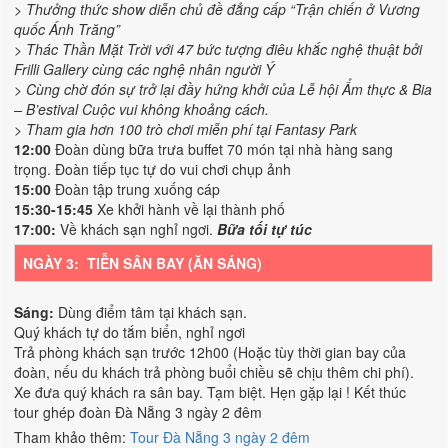
> Thưởng thức show diễn chủ đề đẳng cấp “Trận chiến ở Vương
quốc Ánh Trăng”
> Thác Thần Mặt Trời với 47 bức tượng điêu khắc nghệ thuật bởi
Frilli Gallery cùng các nghệ nhân người Ý
> Cùng chờ đón sự trở lại đầy hứng khởi của Lễ hội Ẩm thực & Bia
– B’estival Cuộc vui không khoảng cách.
> Tham gia hơn 100 trò chơi miễn phí tại Fantasy Park
12:00
Đoàn dùng bữa trưa buffet 70 món tại nhà hàng sang
trọng. Đoàn tiếp tục tự do vui chơi chụp ảnh
15:00
Đoàn tập trung xuống cáp
15:30-15:45
Xe khởi hành về lại thành phố
17:00:
Về khách sạn nghỉ ngơi.
Bữa tối tự túc
NGÀY 3: TIỄN SÂN BAY (ĂN SÁNG)
Sáng:
Dùng điểm tâm tại khách sạn.
Quý khách tự do tắm biển, nghỉ ngơi
Trả phòng khách sạn trước 12h00 (Hoặc tùy thời gian bay của
đoàn, nếu du khách trả phòng buổi chiều sẽ chịu thêm chi phí).
Xe đưa quý khách ra sân bay. Tạm biệt. Hẹn gặp lại ! Kết thúc
tour ghép đoàn Đà Nẵng 3 ngày 2 đêm
Tham khảo thêm:
Tour Đà Nẵng 3 ngày 2 đêm