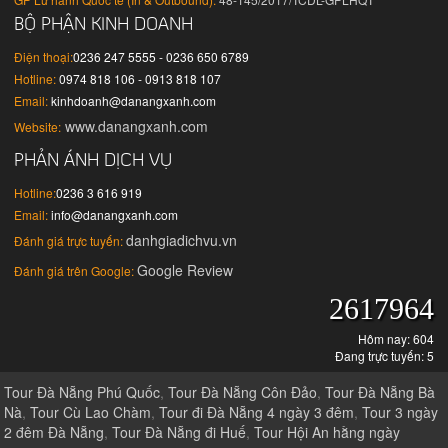
BỘ PHẬN KINH DOANH
Điện thoại:
0236 247 5555 - 0236 650 6789
Hotline:
0974 818 106 - 0913 818 107
Email:
kinhdoanh@danangxanh.com
www.danangxanh.com
Website:
PHẢN ÁNH DỊCH VỤ
Hotline:
0236 3 616 919
Email:
info@danangxanh.com
danhgiadichvu.vn
Đánh giá trực tuyến:
Google Review
Đánh giá trên Google:
2617964
Hôm nay: 604
Đang trực tuyến: 5
Tour Đà Nẵng Phú Quốc
,
Tour Đà Nẵng Côn Đảo
,
Tour Đà Nẵng Bà
Nà
,
Tour Cù Lao Chàm
,
Tour đi Đà Nẵng 4 ngày 3 đêm
,
Tour 3 ngày
2 đêm Đà Nẵng
,
Tour Đà Nẵng đi Huế
,
Tour Hội An hằng ngày