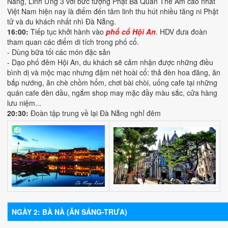
Nẵng, Linh Ứng 3 với bức tượng Phật Bà Quan Thế Âm cao nhất
Việt Nam hiện nay là điểm đến tâm linh thu hút nhiều tăng ni Phật
tử và du khách nhất nhì Đà Nẵng.
16:00:
Tiếp tục khởi hành vào
phố cổ Hội An
. HDV đưa đoàn
tham quan các điểm di tích trong phố cổ.
- Dùng bữa tối các món đặc sản
- Dạo phố đêm Hội An, du khách sẽ cảm nhận được những điều
bình dị và mộc mạc nhưng đậm nét hoài cổ: thả đèn hoa đăng, ăn
bắp nướng, ăn chè chồm hổm, chơi bài chòi, uống cafe tại những
quán cafe đèn dầu, ngắm shop may mặc đầy màu sắc, cửa hàng
lưu niệm...
20:30:
Đoàn tập trung về lại Đà Nẵng nghỉ đêm
NGÀY 2: BÀ NÀ (ĂN SÁNG-TRƯA)