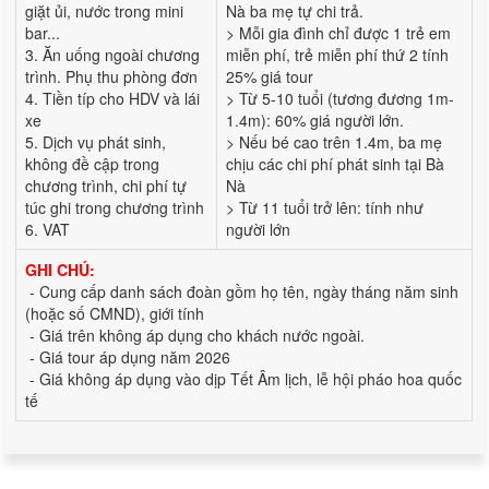
giặt ủi, nước trong mini
Nà ba mẹ tự chi trả.
bar...
> Mỗi gia đình chỉ được 1 trẻ em
3. Ăn uống ngoài chương
miễn phí, trẻ miễn phí thứ 2 tính
trình. Phụ thu phòng đơn
25% giá tour
4. Tiền típ cho HDV và lái
> Từ 5-10 tuổi (tương đương 1m-
xe
1.4m): 60% giá người lớn.
5. Dịch vụ phát sinh,
> Nếu bé cao trên 1.4m, ba mẹ
không đề cập trong
chịu các chi phí phát sinh tại Bà
chương trình, chi phí tự
Nà
túc ghi trong chương trình
> Từ 11 tuổi trở lên: tính như
6. VAT
người lớn
GHI CHÚ:
- Cung cấp danh sách đoàn gồm họ tên, ngày tháng năm sinh
(hoặc số CMND), giới tính
- Giá trên không áp dụng cho khách nước ngoài.
- Giá tour áp dụng năm 2026
- Giá không áp dụng vào dịp Tết Âm lịch, lễ hội pháo hoa quốc
tế