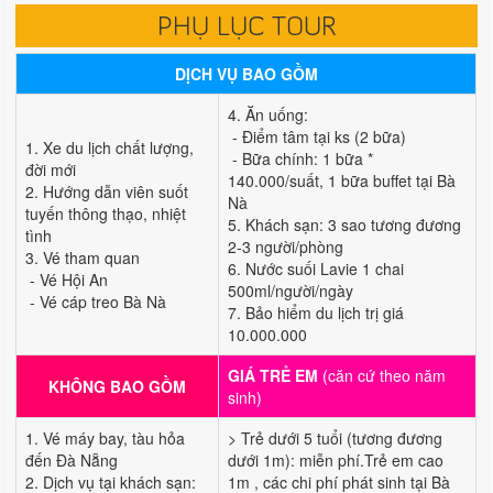
PHỤ LỤC TOUR
DỊCH VỤ BAO GỒM
4. Ăn uống:
- Điểm tâm tại ks (2 bữa)
1. Xe du lịch chất lượng,
- Bữa chính: 1 bữa *
đời mới
140.000/suất, 1 bữa buffet tại Bà
2. Hướng dẫn viên suốt
Nà
tuyến thông thạo, nhiệt
5. Khách sạn: 3 sao tương đương
tình
2-3 người/phòng
3. Vé tham quan
6. Nước suối Lavie 1 chai
- Vé Hội An
500ml/người/ngày
- Vé cáp treo Bà Nà
7. Bảo hiểm du lịch trị giá
10.000.000
GIÁ TRẺ EM
(căn cứ theo năm
KHÔNG BAO GỒM
sinh)
1. Vé máy bay, tàu hỏa
> Trẻ dưới 5 tuổi (tương đương
đến Đà Nẵng
dưới 1m): miễn phí.Trẻ em cao
2. Dịch vụ tại khách sạn:
1m , các chi phí phát sinh tại Bà