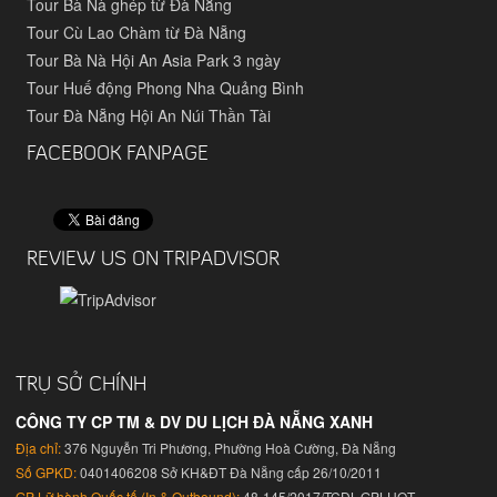
Tour Bà Nà ghép từ Đà Nẵng
Tour Cù Lao Chàm từ Đà Nẵng
Tour Bà Nà Hội An Asia Park 3 ngày
Tour Huế động Phong Nha Quảng Bình
Tour Đà Nẵng Hội An Núi Thần Tài
FACEBOOK FANPAGE
REVIEW US ON TRIPADVISOR
TRỤ SỞ CHÍNH
CÔNG TY CP TM & DV DU LỊCH ĐÀ NẴNG XANH
Địa chỉ:
376 Nguyễn Tri Phương, Phường Hoà Cường, Đà Nẵng
Số GPKD:
0401406208 Sở KH&ĐT Đà Nẵng cấp 26/10/2011
GP Lữ hành Quốc tế (In & Outbound):
48-145/2017/TCDL-GPLHQT