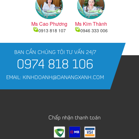
Ms Cao Phương
Ms Kim Thành
0913 818 107
0946 333 006
BẠN CẦN CHÚNG TÔI TƯ VẤN 24/7
0974 818 106
EMAIL: KINHDOANH@DANANGXANH.COM
Chấp nhận thanh toán