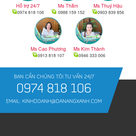
Hỗ trợ 24/7
Ms Thắm
Ms Thuý Hậu
0974 818 106
0988 159 152
0903 839 856
Ms Cao Phương
Ms Kim Thành
0913 818 107
0946 333 006
BẠN CẦN CHÚNG TÔI TƯ VẤN 24/7
0974 818 106
EMAIL: KINHDOANH@DANANGXANH.COM