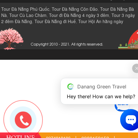
Tour Đà Nẵng Phú Quốc
,
Tour Đà Nẵng Côn Đảo
,
Tour Đà Nẵng Bà
Nà
,
Tour Cù Lao Chàm
,
Tour đi Đà Nẵng 4 ngày 3 đêm
,
Tour 3 ngày
2 đêm Đà Nẵng
,
Tour Đà Nẵng đi Huế
,
Tour Hội An hằng ngày
Danang Green Travel
Hey there! How can we help?
HOTLINE
|
|