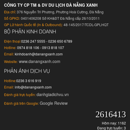
CÔNG TY CP TM & DV DU LỊCH ĐÀ NẴNG XANH
Địa chỉ:
376 Nguyễn Tri Phương, Phường Hoà Cường, Đà Nẵng
Số GPKD:
0401406208 Sở KH&ĐT Đà Nẵng cấp 26/10/2011
GP Lữ hành Quốc tế (In & Outbound):
48-145/2017/TCDL-GPLHQT
BỘ PHẬN KINH DOANH
Điện thoại:
0236 247 5555 - 0236 650 6789
Hotline:
0974 818 106 - 0913 818 107
Email:
kinhdoanh@danangxanh.com
www.danangxanh.com
Website:
PHẢN ÁNH DỊCH VỤ
Hotline:
0236 3 616 919
Email:
info@danangxanh.com
danhgiadichvu.vn
Đánh giá trực tuyến:
Google Review
Đánh giá trên Google:
2616413
Hôm nay: 1162
Đang trực tuyến: 3