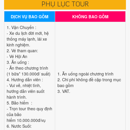
PHỤ LỤC TOUR
DỊCH VỤ BAO GỒM
KHÔNG BAO GỒM
1. Vận Chuyển :
- Xe du lịch đời mới, hệ
thống máy lạnh, lái xe
kinh nghiệm.
2. Vé tham quan:
- Vé Hội An
3. Ăn uống :
- Ăn theo chương trình
(1 bữa* 130.000đ/ suất)
1. Ăn uống ngoài chương trình
4. Hướng dẫn viên :
2. Chi phí không đề cập trong mục
- Vui vẻ, nhiệt tình,
bao gồm
hướng dẫn viên suốt
3. VAT.
hành trình.
5. Bảo hiểm :
- Trọn tour theo quy định
của bảo
hiểm 10.000.000đ/vụ
6. Nước Suối: