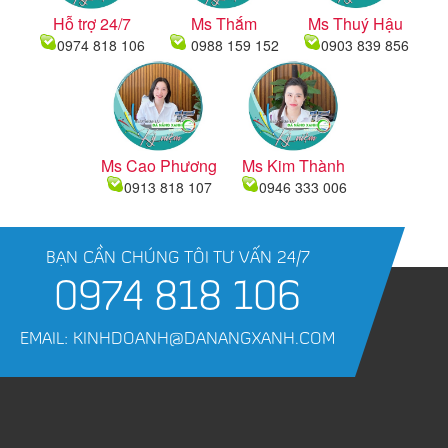
Hỗ trợ 24/7
Ms Thắm
Ms Thuý Hậu
0974 818 106
0988 159 152
0903 839 856
Ms Cao Phương
Ms Kim Thành
0913 818 107
0946 333 006
BẠN CẦN CHÚNG TÔI TƯ VẤN 24/7
0974 818 106
EMAIL: KINHDOANH@DANANGXANH.COM