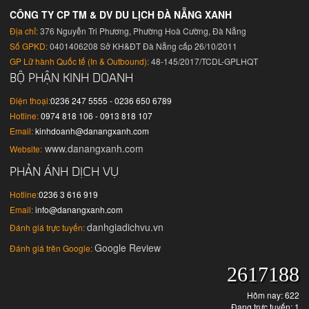
CÔNG TY CP TM & DV DU LỊCH ĐÀ NẴNG XANH
Địa chỉ:
376 Nguyễn Tri Phương, Phường Hoà Cường, Đà Nẵng
Số GPKD:
0401406208 Sở KH&ĐT Đà Nẵng cấp 26/10/2011
GP Lữ hành Quốc tế (In & Outbound):
48-145/2017/TCDL-GPLHQT
BỘ PHẬN KINH DOANH
Điện thoại:
0236 247 5555 - 0236 650 6789
Hotline:
0974 818 106 - 0913 818 107
Email:
kinhdoanh@danangxanh.com
www.danangxanh.com
Website:
PHẢN ÁNH DỊCH VỤ
Hotline:
0236 3 616 919
Email:
info@danangxanh.com
danhgiadichvu.vn
Đánh giá trực tuyến:
Google Review
Đánh giá trên Google:
2617188
Hôm nay: 622
Đang trực tuyến: 1