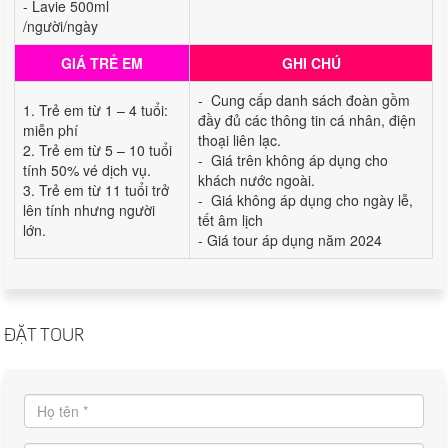
- Lavie 500ml
/người/ngày
GIÁ TRẺ EM
GHI CHÚ
- Cung cấp danh sách đoàn gồm
1. Trẻ em từ 1 – 4 tuổi:
đầy đủ các thông tin cá nhân, điện
miễn phí
thoại liên lạc.
2. Trẻ em từ 5 – 10 tuổi
- Giá trên không áp dụng cho
tính 50% vé dịch vụ.
khách nước ngoài.
3. Trẻ em từ 11 tuổi trở
- Giá không áp dụng cho ngày lễ,
lên tính nhưng người
tết âm lịch
lớn.
- Giá tour áp dụng năm 2024
ĐẶT TOUR