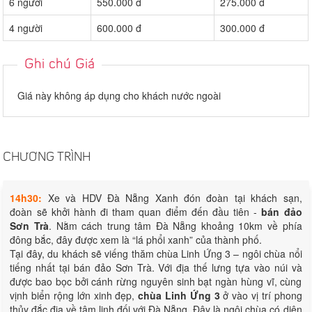
6 người
550.000 đ
275.000 đ
4 người
600.000 đ
300.000 đ
Ghi chú Giá
Giá này không áp dụng cho khách nước ngoài
CHƯƠNG TRÌNH
14h30:
Xe và HDV Đà Nẵng Xanh đón đoàn tại khách sạn,
đoàn sẽ khởi hành đi tham quan điểm đến đầu tiên -
bán đảo
Sơn Trà
. Nằm cách trung tâm Đà Nẵng khoảng 10km về phía
đông bắc, đây được xem là “lá phổi xanh” của thành phố.
Tại đây, du khách sẽ viếng thăm chùa Linh Ứng 3 – ngôi chùa nổi
tiếng nhất tại bán đảo Sơn Trà. Với địa thế lưng tựa vào núi và
được bao bọc bởi cánh rừng nguyên sinh bạt ngàn hùng vĩ, cùng
vịnh biển rộng lớn xinh đẹp,
chùa Linh Ứng 3
ở vào vị trí phong
thủy đắc địa về tâm linh đối với Đà Nẵng. Đây là ngôi chùa có diện