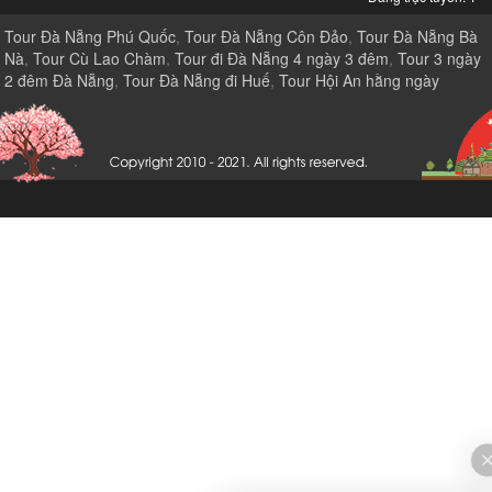
Tour Đà Nẵng Phú Quốc
,
Tour Đà Nẵng Côn Đảo
,
Tour Đà Nẵng Bà
Nà
,
Tour Cù Lao Chàm
,
Tour đi Đà Nẵng 4 ngày 3 đêm
,
Tour 3 ngày
2 đêm Đà Nẵng
,
Tour Đà Nẵng đi Huế
,
Tour Hội An hằng ngày