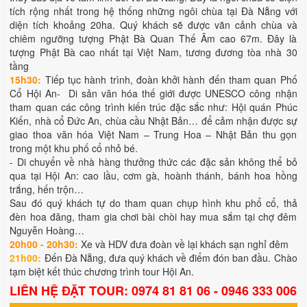
tích rộng nhất trong hệ thống những ngôi chùa tại Đà Nẵng với
diện tích khoảng 20ha. Quý khách sẽ được vãn cảnh chùa và
chiêm ngưỡng tượng Phật Bà Quan Thế Âm cao 67m. Đây là
tượng Phật Bà cao nhất tại Việt Nam, tương đương tòa nhà 30
tầng
15h30:
Tiếp tục hành trình, đoàn khởi hành đến tham quan Phố
Cổ Hội An- Di sản văn hóa thế giới được UNESCO công nhận
tham quan các công trình kiến trúc đặc sắc như: Hội quán Phúc
Kiến, nhà cổ Đức An, chùa cầu Nhật Bản… để cảm nhận được sự
giao thoa văn hóa Việt Nam – Trung Hoa – Nhật Bản thu gọn
trong một khu phố cổ nhỏ bé.
- Di chuyển về nhà hàng thưởng thức các đặc sản không thể bỏ
qua tại Hội An: cao lầu, cơm gà, hoành thánh, bánh hoa hồng
trắng, hến trộn…
Sau đó quý khách tự do tham quan chụp hình khu phổ cổ, thả
đèn hoa đăng, tham gia chơi bài chòi hay mua sắm tại chợ đêm
Nguyễn Hoàng…
20h00 - 20h30:
Xe và HDV đưa đoàn về lại khách sạn nghỉ đêm
21h00:
Đến Đà Nẵng, đưa quý khách về điểm đón ban đầu. Chào
tạm biệt kết thúc chương trình tour Hội An.
LIÊN HỆ ĐẶT TOUR: 0974 81 81 06 - 0946 333 006