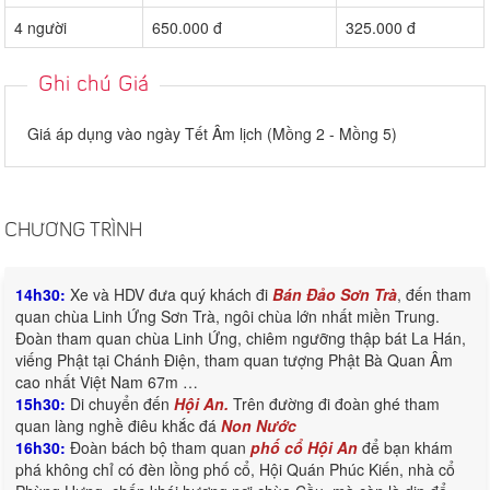
4 người
650.000 đ
325.000 đ
Ghi chú Giá
Giá áp dụng vào ngày Tết Âm lịch (Mồng 2 - Mồng 5)
CHƯƠNG TRÌNH
14h30:
Xe và HDV đưa quý khách đi
Bán Đảo Sơn Trà
, đến tham
quan chùa Linh Ứng Sơn Trà, ngôi chùa lớn nhất miền Trung.
Đoàn tham quan chùa Linh Ứng, chiêm ngưỡng thập bát La Hán,
viếng Phật tại Chánh Điện, tham quan tượng Phật Bà Quan Âm
cao nhất Việt Nam 67m …
15h30:
Di chuyển đến
Hội An.
Trên đường đi đoàn ghé tham
quan làng nghề điêu khắc đá
Non Nước
16h30:
Đoàn bách bộ tham quan
phố cổ Hội An
để bạn khám
phá không chỉ có đèn lồng phố cổ, Hội Quán Phúc Kiến, nhà cổ