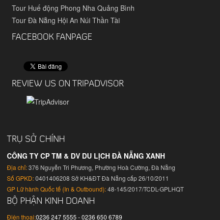
Tour Huế động Phong Nha Quảng Bình
Tour Đà Nẵng Hội An Núi Thần Tài
FACEBOOK FANPAGE
REVIEW US ON TRIPADVISOR
TRỤ SỞ CHÍNH
CÔNG TY CP TM & DV DU LỊCH ĐÀ NẴNG XANH
Địa chỉ:
376 Nguyễn Tri Phương, Phường Hoà Cường, Đà Nẵng
Số GPKD:
0401406208 Sở KH&ĐT Đà Nẵng cấp 26/10/2011
GP Lữ hành Quốc tế (In & Outbound):
48-145/2017/TCDL-GPLHQT
BỘ PHẬN KINH DOANH
Điện thoại:
0236 247 5555 - 0236 650 6789