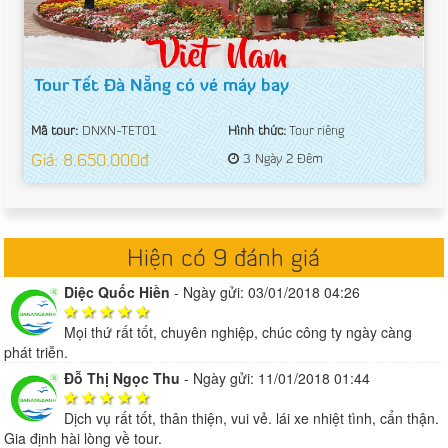
Tour Tết Đà Nẵng có vé máy bay
Mã tour:
DNXN-TET01
Hình thức:
Tour riêng
Giá: 8.650.000đ
3 Ngày 2 Đêm
Hiện có 9 đánh giá
Diệc Quốc Hiền
-
Ngày gửi: 03/01/2018 04:26
Mọi thứ rất tốt, chuyên nghiệp, chúc công ty ngày càng
phát triễn.
Đỗ Thị Ngọc Thu
-
Ngày gửi: 11/01/2018 01:44
Dịch vụ rất tốt, thân thiện, vui vẻ. lái xe nhiệt tình, cẩn thận.
Gia định hài lòng về tour.