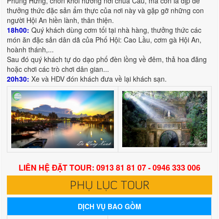
Phùng Hưng, chốn khói hương nơi chùa Cầu, mà còn là dịp để
thưởng thức đặc sản ẩm thực của nơi này và gặp gỡ những con
người Hội An hiền lành, thân thiện.
18h00:
Quý khách dùng cơm tối tại nhà hàng, thưởng thức các
món ăn đặc sản dân dã của Phố Hội: Cao Lầu, cơm gà Hội An,
hoành thánh,...
Sau đó quý khách tự do dạo phố đèn lồng về đêm, thả hoa đăng
hoặc chơi các trò chơi dân gian...
20h30:
Xe và HDV đón khách đưa về lại khách sạn.
LIÊN HỆ ĐẶT TOUR: 0913 81 81 07 - 0946 333 006
PHỤ LỤC TOUR
DỊCH VỤ BAO GỒM