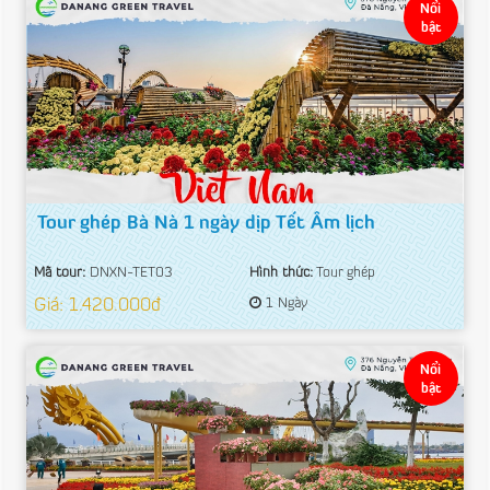
Nổi
bật
Tour ghép Bà Nà 1 ngày dịp Tết Âm lịch
Mã tour:
DNXN-TET03
Hình thức:
Tour ghép
Giá: 1.420.000đ
1 Ngày
Nổi
bật