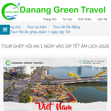
Trang chủ
Tin tức
Giới thiệu
Liên hệ
Trang chủ
Tour sự kiện
Tour tết Đà Nẵng
Tour Hội An ghép đoàn 1 ngày dịp Tết
TOUR GHÉP HỘI AN 1 NGÀY VÀO DỊP TẾT ÂM LỊCH 2026