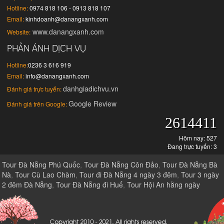
Hotline:
0974 818 106 - 0913 818 107
Email:
kinhdoanh@danangxanh.com
www.danangxanh.com
Website:
PHẢN ÁNH DỊCH VỤ
Hotline:
0236 3 616 919
Email:
info@danangxanh.com
danhgiadichvu.vn
Đánh giá trực tuyến:
Google Review
Đánh giá trên Google:
2614411
Hôm nay: 527
Đang trực tuyến: 3
Tour Đà Nẵng Phú Quốc
,
Tour Đà Nẵng Côn Đảo
,
Tour Đà Nẵng Bà
Nà
,
Tour Cù Lao Chàm
,
Tour đi Đà Nẵng 4 ngày 3 đêm
,
Tour 3 ngày
2 đêm Đà Nẵng
,
Tour Đà Nẵng đi Huế
,
Tour Hội An hằng ngày