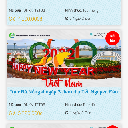
Mã tour:
DNXN-TET02
Hình thức:
Tour riêng
Giá: 4.160.000đ
3 Ngày 2 Đêm
Nổi
bật
Tour Đà Nẵng 4 ngày 3 đêm dịp Tết Nguyên Đán
Mã tour:
DNXN-TET06
Hình thức:
Tour riêng
Giá: 5.220.000đ
4 Ngày 3 Đêm