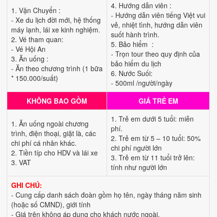
4. Hướng dẫn viên :
1. Vận Chuyển :
- Hướng dẫn viên tiếng Việt vui
- Xe du lịch đời mới, hệ thống
vẻ, nhiệt tình, hướng dẫn viên
máy lạnh, lái xe kinh nghiệm.
suốt hành trình.
2. Vé tham quan:
5. Bảo hiểm :
- Vé Hội An
- Trọn tour theo quy định của
3. Ăn uống :
bảo hiểm du lịch
- Ăn theo chương trình (1 bữa
6. Nước Suối:
* 150.000/suất)
- 500ml /người/ngày
KHÔNG BAO GỒM
GIÁ TRẺ EM
1. Trẻ em dưới 5 tuổi: miễn
1. Ăn uống ngoài chương
phí.
trình, điện thoại, giặt là, các
2. Trẻ em từ 5 – 10 tuổi: 50%
chi phí cá nhân khác.
chi phí người lớn
2. Tiền típ cho HDV và lái xe
3. Trẻ em từ 11 tuổi trở lên:
3. VAT
tính như người lớn
GHI CHÚ:
- Cung cấp danh sách đoàn gồm họ tên, ngày tháng năm sinh
(hoặc số CMND), giới tính
- Giá trên không áp dụng cho khách nước ngoài.