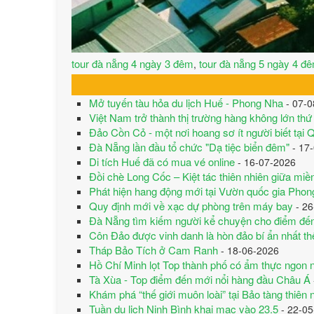
tour đà nẵng 4 ngày 3 đêm
tour đà nẵng 5 ngày 4 đ
,
Mở tuyến tàu hỏa du lịch Huế - Phong Nha
- 07-0
Việt Nam trở thành thị trường hàng không lớn th
Đảo Cồn Cỏ - một nơi hoang sơ ít người biết tại 
Đà Nẵng lần đầu tổ chức "Dạ tiệc biển đêm"
- 17
Di tích Huế đã có mua vé online
- 16-07-2026
Đồi chè Long Cốc – Kiệt tác thiên nhiên giữa miề
Phát hiện hang động mới tại Vườn quốc gia Pho
Quy định mới về xạc dự phòng trên máy bay
- 26
Đà Nẵng tìm kiếm người kể chuyện cho điểm đế
Côn Đảo được vinh danh là hòn đảo bí ẩn nhất thế
Tháp Bảo Tích ở Cam Ranh
- 18-06-2026
Hồ Chí Minh lọt Top thành phố có ẩm thực ngon n
Tà Xùa - Top điểm đến mới nổi hàng đầu Châu Á
Khám phá “thế giới muôn loài” tại Bảo tàng thiên 
Tuần du lịch Ninh Bình khai mạc vào 23.5
- 22-05