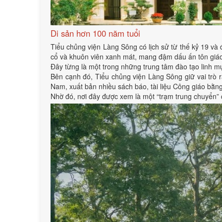
Di sản hơn 100 năm tuổi
Tiểu chủng viện Làng Sông có lịch sử từ thế kỷ 19 và
cổ và khuôn viên xanh mát, mang đậm dấu ấn tôn giáo
Đây từng là một trong những trung tâm đào tạo linh mục
Bên cạnh đó, Tiểu chủng viện Làng Sông giữ vai trò r
Nam, xuất bản nhiều sách báo, tài liệu Công giáo bằ
Nhờ đó, nơi đây được xem là một “trạm trung chuyển”