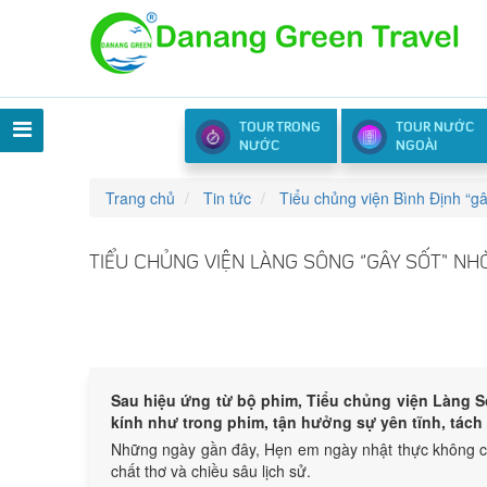
TOUR TRONG
TOUR NƯỚC
NƯỚC
NGOÀI
Trang chủ
Tin tức
Tiểu chủng viện Bình Định “gâ
TIỂU CHỦNG VIỆN LÀNG SÔNG “GÂY SỐT” NH
Sau hiệu ứng từ bộ phim, Tiểu chủng viện Làng Sô
kính như trong phim, tận hưởng sự yên tĩnh, tách 
Những ngày gần đây, Hẹn em ngày nhật thực không ch
chất thơ và chiều sâu lịch sử.