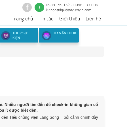
0988 159 152 - 0946 333 006
kinhdoanh@danangxanh.com
Trang chủ
Tin tức
Giới thiệu
Liên hệ
TOUR SỰ
TƯ VẤN TOUR
KIỆN
Lượt xem:
283
rẻ. Nhiều người tìm đến để check-in không gian cổ
a ít được biết đến.
 đến Tiểu chủng viện Làng Sông – bối cảnh chính đầy