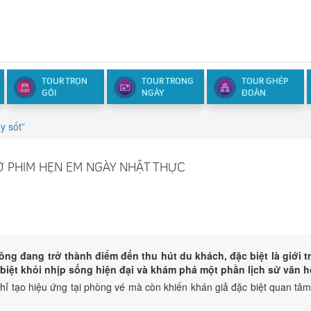
TOUR TRỌN
TOUR TRONG
TOUR GHÉP
GÓI
NGÀY
ĐOÀN
y sốt”
Ờ PHIM HẸN EM NGÀY NHẬT THỰC
ng đang trở thành điểm đến thu hút du khách, đặc biệt là giới t
biệt khỏi nhịp sống hiện đại và khám phá một phần lịch sử văn hó
ỉ tạo hiệu ứng tại phòng vé mà còn khiến khán giả đặc biệt quan tâm