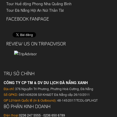
Tour Huế động Phong Nha Quảng Bình
Tour Đà Nẵng Hội An Núi Thần Tài
FACEBOOK FANPAGE
REVIEW US ON TRIPADVISOR
TRỤ SỞ CHÍNH
CÔNG TY CP TM & DV DU LỊCH ĐÀ NẴNG XANH
Địa chỉ:
376 Nguyễn Tri Phương, Phường Hoà Cường, Đà Nẵng
Số GPKD:
0401406208 Sở KH&ĐT Đà Nẵng cấp 26/10/2011
GP Lữ hành Quốc tế (In & Outbound):
48-145/2017/TCDL-GPLHQT
BỘ PHẬN KINH DOANH
Điện thoại:
0236 247 5555 - 0236 650 6789