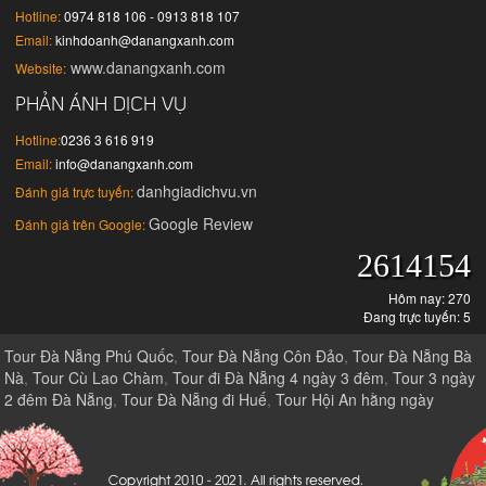
Hotline:
0974 818 106 - 0913 818 107
Email:
kinhdoanh@danangxanh.com
www.danangxanh.com
Website:
PHẢN ÁNH DỊCH VỤ
Hotline:
0236 3 616 919
Email:
info@danangxanh.com
danhgiadichvu.vn
Đánh giá trực tuyến:
Google Review
Đánh giá trên Google:
2614154
Hôm nay: 270
Đang trực tuyến: 5
Tour Đà Nẵng Phú Quốc
,
Tour Đà Nẵng Côn Đảo
,
Tour Đà Nẵng Bà
Nà
,
Tour Cù Lao Chàm
,
Tour đi Đà Nẵng 4 ngày 3 đêm
,
Tour 3 ngày
2 đêm Đà Nẵng
,
Tour Đà Nẵng đi Huế
,
Tour Hội An hằng ngày