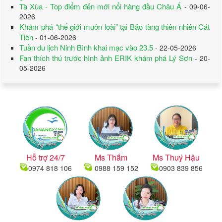
Tà Xùa - Top điểm đến mới nổi hàng đầu Châu Á
- 09-06-
2026
Khám phá “thế giới muôn loài” tại Bảo tàng thiên nhiên Cát
Tiên
- 01-06-2026
Tuần du lịch Ninh Bình khai mạc vào 23.5
- 22-05-2026
Fan thích thú trước hình ảnh ERIK khám phá Lý Sơn
- 20-
05-2026
Hỗ trợ 24/7
Ms Thắm
Ms Thuý Hậu
0974 818 106
0988 159 152
0903 839 856