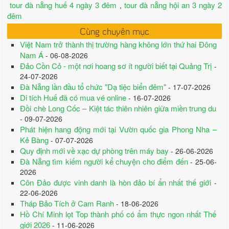
tour đà nẵng huế 4 ngày 3 đêm
tour đà nẵng hội an 3 ngày 2
,
đêm
Cùng chuyên mục
Việt Nam trở thành thị trường hàng không lớn thứ hai Đông
Nam Á
- 06-08-2026
Đảo Cồn Cỏ - một nơi hoang sơ ít người biết tại Quảng Trị
-
24-07-2026
Đà Nẵng lần đầu tổ chức "Dạ tiệc biển đêm"
- 17-07-2026
Di tích Huế đã có mua vé online
- 16-07-2026
Đồi chè Long Cốc – Kiệt tác thiên nhiên giữa miền trung du
- 09-07-2026
Phát hiện hang động mới tại Vườn quốc gia Phong Nha –
Kẻ Bàng
- 07-07-2026
Quy định mới về xạc dự phòng trên máy bay
- 26-06-2026
Đà Nẵng tìm kiếm người kể chuyện cho điểm đến
- 25-06-
2026
Côn Đảo được vinh danh là hòn đảo bí ẩn nhất thế giới
-
22-06-2026
Tháp Bảo Tích ở Cam Ranh
- 18-06-2026
Hồ Chí Minh lọt Top thành phố có ẩm thực ngon nhất Thế
giới 2026
- 11-06-2026