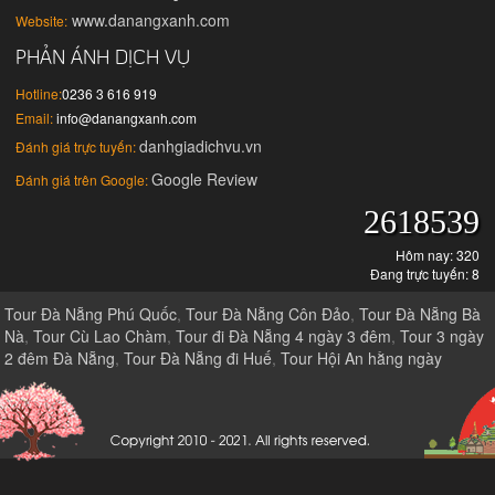
www.danangxanh.com
Website:
PHẢN ÁNH DỊCH VỤ
Hotline:
0236 3 616 919
Email:
info@danangxanh.com
danhgiadichvu.vn
Đánh giá trực tuyến:
Google Review
Đánh giá trên Google:
2618539
Hôm nay: 320
Đang trực tuyến: 8
Tour Đà Nẵng Phú Quốc
,
Tour Đà Nẵng Côn Đảo
,
Tour Đà Nẵng Bà
Nà
,
Tour Cù Lao Chàm
,
Tour đi Đà Nẵng 4 ngày 3 đêm
,
Tour 3 ngày
2 đêm Đà Nẵng
,
Tour Đà Nẵng đi Huế
,
Tour Hội An hằng ngày