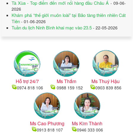
Tà Xùa - Top điểm đến mới nổi hàng đầu Châu Á
- 09-06-
2026
Khám phá “thế giới muôn loài” tại Bảo tàng thiên nhiên Cát
Tiên
- 01-06-2026
Tuần du lịch Ninh Bình khai mạc vào 23.5
- 22-05-2026
Hỗ trợ 24/7
Ms Thắm
Ms Thuý Hậu
0974 818 106
0988 159 152
0903 839 856
Ms Cao Phương
Ms Kim Thành
0913 818 107
0946 333 006