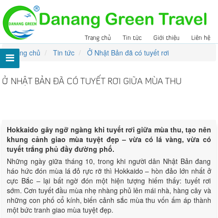
Trang chủ
Tin tức
Giới thiệu
Liên hệ
Trang chủ
Tin tức
Ở Nhật Bản đã có tuyết rơi
Ở NHẬT BẢN ĐÃ CÓ TUYẾT RƠI GIỮA MÙA THU
Lượt xem:
197
Hokkaido gây ngỡ ngàng khi tuyết rơi giữa mùa thu, tạo nên
khung cảnh giao mùa tuyệt đẹp – vừa có lá vàng, vừa có
tuyết trắng phủ đầy đường phố.
Những ngày giữa tháng 10, trong khi người dân Nhật Bản đang
háo hức đón mùa lá đỏ rực rỡ thì Hokkaido – hòn đảo lớn nhất ở
cực Bắc – lại bất ngờ đón một hiện tượng hiếm thấy: tuyết rơi
sớm. Cơn tuyết đầu mùa nhẹ nhàng phủ lên mái nhà, hàng cây và
những con phố cổ kính, biến cảnh sắc mùa thu vốn ấm áp thành
một bức tranh giao mùa tuyệt đẹp.