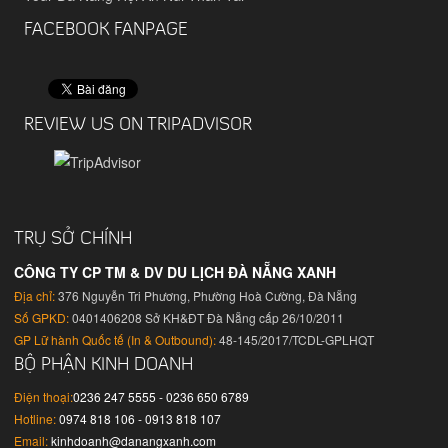
FACEBOOK FANPAGE
REVIEW US ON TRIPADVISOR
TRỤ SỞ CHÍNH
CÔNG TY CP TM & DV DU LỊCH ĐÀ NẴNG XANH
Địa chỉ:
376 Nguyễn Tri Phương, Phường Hoà Cường, Đà Nẵng
Số GPKD:
0401406208 Sở KH&ĐT Đà Nẵng cấp 26/10/2011
GP Lữ hành Quốc tế (In & Outbound):
48-145/2017/TCDL-GPLHQT
BỘ PHẬN KINH DOANH
Điện thoại:
0236 247 5555 - 0236 650 6789
Hotline:
0974 818 106 - 0913 818 107
Email:
kinhdoanh@danangxanh.com