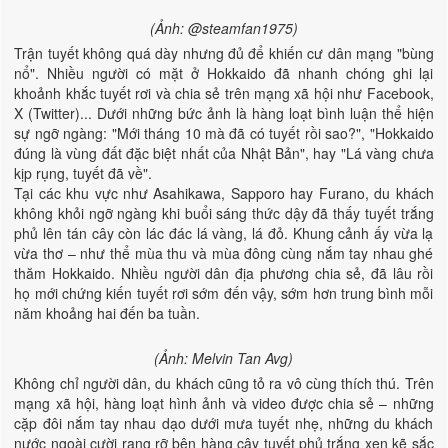
(Ảnh: @steamfan1975)
Trận tuyết không quá dày nhưng đủ để khiến cư dân mạng "bùng
nổ". Nhiều người có mặt ở Hokkaido đã nhanh chóng ghi lại
khoảnh khắc tuyết rơi và chia sẻ trên mạng xã hội như Facebook,
X (Twitter)... Dưới những bức ảnh là hàng loạt bình luận thể hiện
sự ngỡ ngàng: "Mới tháng 10 mà đã có tuyết rồi sao?", "Hokkaido
đúng là vùng đất đặc biệt nhất của Nhật Bản", hay "Lá vàng chưa
kịp rụng, tuyết đã về".
Tại các khu vực như Asahikawa, Sapporo hay Furano, du khách
không khỏi ngỡ ngàng khi buổi sáng thức dậy đã thấy tuyết trắng
phủ lên tán cây còn lác đác lá vàng, lá đỏ. Khung cảnh ấy vừa lạ
vừa thơ – như thể mùa thu và mùa đông cùng nắm tay nhau ghé
thăm Hokkaido. Nhiều người dân địa phương chia sẻ, đã lâu rồi
họ mới chứng kiến tuyết rơi sớm đến vậy, sớm hơn trung bình mỗi
năm khoảng hai đến ba tuần.
(Ảnh: Melvin Tan Avg)
Không chỉ người dân, du khách cũng tỏ ra vô cùng thích thú. Trên
mạng xã hội, hàng loạt hình ảnh và video được chia sẻ – những
cặp đôi nắm tay nhau dạo dưới mưa tuyết nhẹ, những du khách
nước ngoài cười rạng rỡ bên hàng cây tuyết phủ trắng xen kẽ sắc