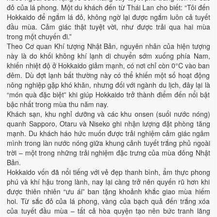
đỏ của lá phong. Một du khách đến từ Thái Lan cho biết: “Tôi đến
Hokkaido để ngắm lá đỏ, không ngờ lại được ngắm luôn cả tuyết
đầu mùa. Cảm giác thật tuyệt vời, như được trải qua hai mùa
trong một chuyến đi.”
Theo Cơ quan Khí tượng Nhật Bản, nguyên nhân của hiện tượng
này là do khối không khí lạnh di chuyển sớm xuống phía Nam,
khiến nhiệt độ ở Hokkaido giảm mạnh, có nơi chỉ còn 0°C vào ban
đêm. Dù đợt lạnh bất thường này có thể khiến một số hoạt động
nông nghiệp gặp khó khăn, nhưng đối với ngành du lịch, đây lại là
“món quà đặc biệt” khi giúp Hokkaido trở thành điểm đến nổi bật
bậc nhất trong mùa thu năm nay.
Khách sạn, khu nghỉ dưỡng và các khu onsen (suối nước nóng)
quanh Sapporo, Otaru và Niseko ghi nhận lượng đặt phòng tăng
mạnh. Du khách háo hức muốn được trải nghiệm cảm giác ngâm
mình trong làn nước nóng giữa khung cảnh tuyết trắng phủ ngoài
trời – một trong những trải nghiệm đặc trưng của mùa đông Nhật
Bản.
Hokkaido vốn đã nổi tiếng với vẻ đẹp thanh bình, ẩm thực phong
phú và khí hậu trong lành, nay lại càng trở nên quyến rũ hơn khi
được thiên nhiên “ưu ái” ban tặng khoảnh khắc giao mùa hiếm
hoi. Từ sắc đỏ của lá phong, vàng của bạch quả đến trắng xóa
của tuyết đầu mùa – tất cả hòa quyện tạo nên bức tranh lãng