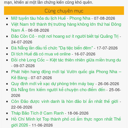
mạn, khiến ai một lần chứng kiến cũng khó quên.
Cùng chuyên mục
Mở tuyến tàu hỏa du lịch Huế - Phong Nha
- 07-08-2026
Việt Nam trở thành thị trường hàng không lớn thứ hai Đông
Nam Á
- 06-08-2026
Đảo Cồn Cỏ - một nơi hoang sơ ít người biết tại Quảng Trị
-
24-07-2026
Đà Nẵng lần đầu tổ chức "Dạ tiệc biển đêm"
- 17-07-2026
Di tích Huế đã có mua vé online
- 16-07-2026
Đồi chè Long Cốc – Kiệt tác thiên nhiên giữa miền trung du
- 09-07-2026
Phát hiện hang động mới tại Vườn quốc gia Phong Nha –
Kẻ Bàng
- 07-07-2026
Quy định mới về xạc dự phòng trên máy bay
- 26-06-2026
Đà Nẵng tìm kiếm người kể chuyện cho điểm đến
- 25-06-
2026
Côn Đảo được vinh danh là hòn đảo bí ẩn nhất thế giới
-
22-06-2026
Tháp Bảo Tích ở Cam Ranh
- 18-06-2026
Hồ Chí Minh lọt Top thành phố có ẩm thực ngon nhất Thế
giới 2026
- 11-06-2026